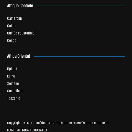
Afrique Centrale
Cameroun
Gabon
Guinée équatoriale
Congo
África Oriental
Djibouti
Kenya
Somalie
Somaliland
Tanzanie
Copyrights © Maritimafrica 2019. Tous droits réservés | Une marque de
MARITIMAFRICA ASSOCIATED.