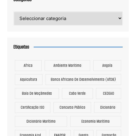
Categorias
Etiquetas
Africa
Ambiente Marítimo
Angola
Aquicultura
Banco Africano De Desenvolvimento (AfDB)
Baía De Moçâmedes
Cabo Verde
CEDEAO
Certificação ISO
Concurso Público
Dicionário
Dicionário Marítimo
Economia Marítima
Economía Azul
ENAPOR
Evento
Formação