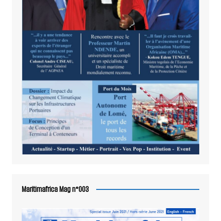
Maritimafrica Mag n°003