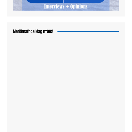
Maritimafrica Mag n°002