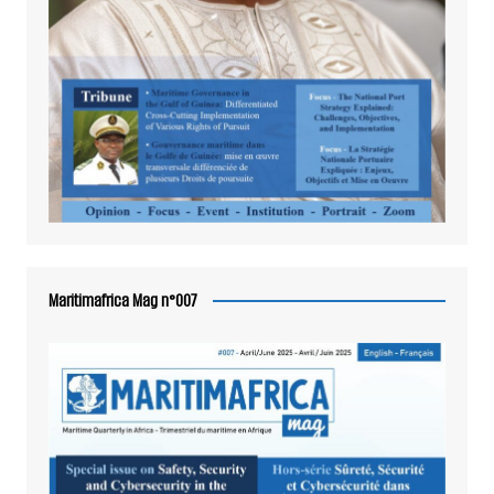
Maritimafrica Mag n°007