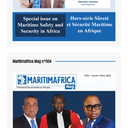
Maritimafrica Mag n°004