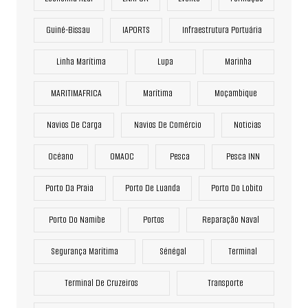
Guiné-Bissau
IAPORTS
Infraestrutura Portuária
Linha Marítima
Lupa
Marinha
MARITIMAFRICA
Marítima
Moçambique
Navios De Carga
Navios De Comércio
Noticias
Océano
OMAOC
Pesca
Pesca INN
Porto Da Praia
Porto De Luanda
Porto Do Lobito
Porto Do Namibe
Portos
Reparação Naval
Segurança Marítima
Sénégal
Terminal
Terminal De Cruzeiros
Transporte