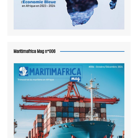
Maritimafrica Mag n°006