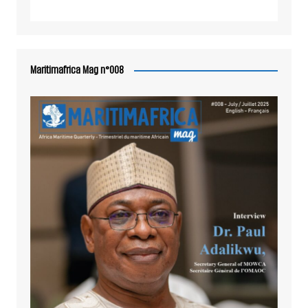
Maritimafrica Mag n°008