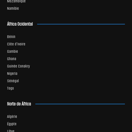
Mozambique
Namibie
África Ocidental
Bénin
Côte d’Ivoire
Gambie
Ghana
Guinée Conakry
Nigeria
Sénégal
Togo
Norte de África
Algérie
Égypte
Libye