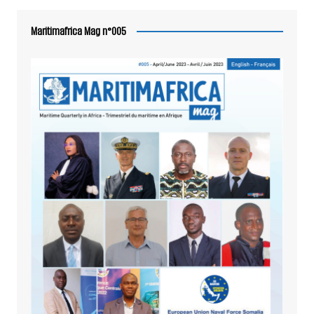
Maritimafrica Mag n°005