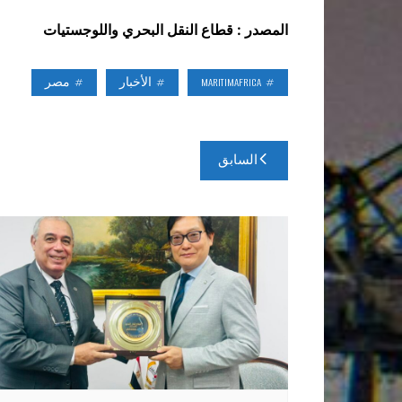
المصدر : قطاع النقل البحري واللوجستيات
MARITIMAFRICA
الأخبار
مصر
تصفّح
السابق
المقالات