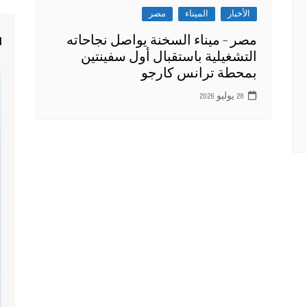
الأخبار
الميناء
مصر
مصر – ميناء السخنة يواصل نجاحاته
4
التشغيلية باستقبال أول سفينتين
بمحطة ترانس كارجو
28 يوليو 2026