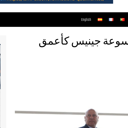
English
وسوعة جينيس كأعمق