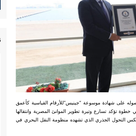
5
 بحصوله على شهادة موسوعة “جينيس”للأرقام القياسية كأعمق
شأ على اليابسة بعمق 19 مترًا، في خطوة تؤكد تسارع وتيرة تطوير الموانئ المصرية وانتقالها
كس التحول الجذري الذي تشهده منظومة النقل البحري في