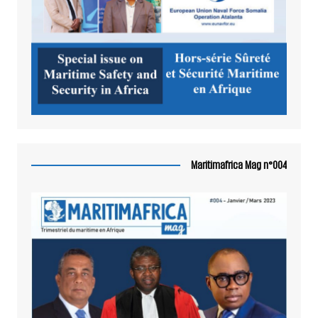
Maritimafrica Mag n°004