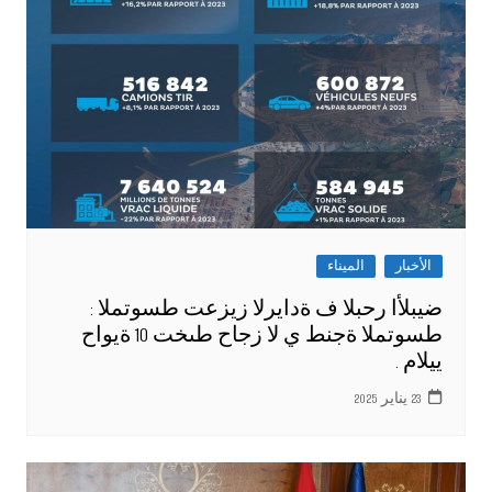
الأخبار
الميناء
ضيبلأا رحبلا ف ةدايرلا زيزعت طسوتملا :
طسوتملا ةجنط ي لا زجاح طىخت 10 ةيواح
ييلام .
23 يناير 2025