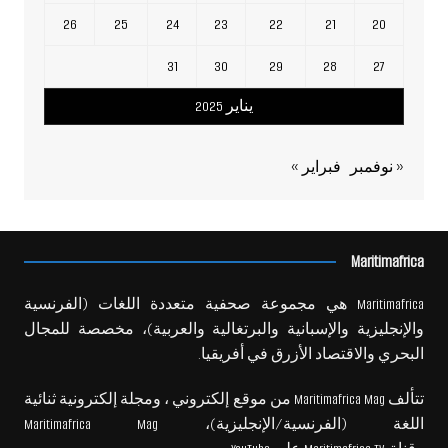
26
25
24
23
22
21
20
31
30
29
28
27
يناير 2025
« نوفمبر
فبراير »
Maritimafrica
Maritimafrica هي مجموعة صحفية متعددة اللغات (الفرنسية
والإنجليزية والإسبانية والبرتغالية والعربية)، مخصصة للمجال
البحري والاقتصاد الأزرق في أفريقيا.
تتألف Maritimafrica Mag من موقع إلكتروني ، ومجلة إلكترونية ثنائية
اللغة (الفرنسية/الإنجليزية)، Maritimafrica Mag