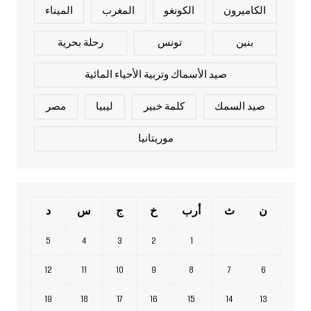
الكاميرون
الكونغو
المغرب
الميناء
بنين
تونس
رحلة بحرية
صيد الأسماك وتربية الأحياء المائية
صيد السمك
كلمة خبير
ليبيا
مصر
موريتانيا
ن
ث
أرب
خ
ج
س
د
5
4
3
2
1
12
11
10
9
8
7
6
19
18
17
16
15
14
13