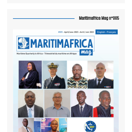
Maritimafrica Mag n°005