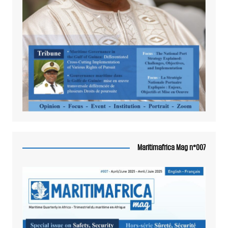
Maritimafrica Mag n°007