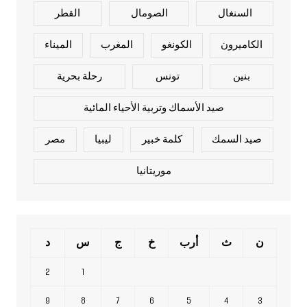
السنغال
الصومال
القطر
الكاميرون
الكونغو
المغرب
الميناء
بنين
تونس
رحلة بحرية
صيد الأسماك وتربية الأحياء المائية
صيد السمك
كلمة خبير
ليبيا
مصر
موريتانيا
ن
ث
أرب
خ
ج
س
د
2
1
9
8
7
6
5
4
3