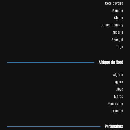
Côte d’Ivoire
Gambie
Ghana
Guinée Conakry
Nigeria
Sénégal
Togo
Afrique du Nord
Algérie
Égypte
Libye
Maroc
Mauritanie
Tunisie
Partenaires