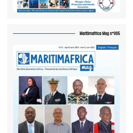
Maritimafrica Mag n°005