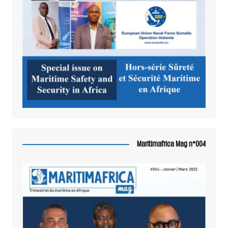
Maritimafrica Mag n°004