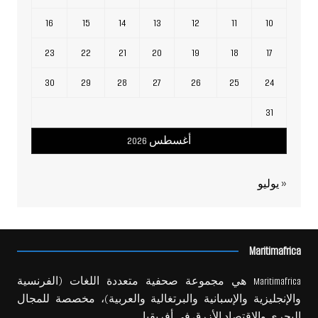
16
15
14
13
12
11
10
23
22
21
20
19
18
17
30
29
28
27
26
25
24
31
أغسطس 2026
« يوليو
Maritimafrica
Maritimafrica هي مجموعة صحفية متعددة اللغات (الفرنسية
والإنجليزية والإسبانية والبرتغالية والعربية)، مخصصة للمجال
البحري والاقتصاد الأزرق في أفريقيا.