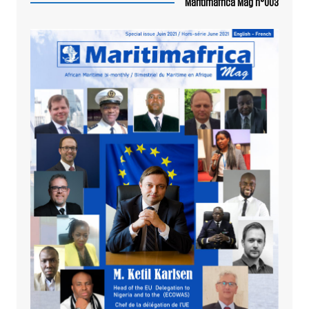
Maritimafrica Mag n°003