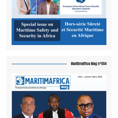
Maritimafrica Mag n°004