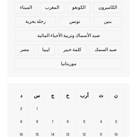
الكاميرون
الكونغو
المغرب
الميناء
بنين
تونس
رحلة بحرية
صيد الأسماك وتربية الأحياء المائية
صيد السمك
كلمة خبير
ليبيا
مصر
موريتانيا
ن
ث
أرب
خ
ج
س
د
2
1
9
8
7
6
5
4
3
16
15
14
13
12
11
10