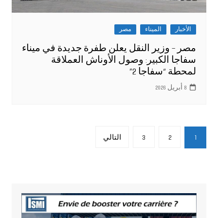
الأخبار
الميناء
مصر
مصر – وزير النقل يعلن طفرة جديدة في ميناء
سفاجا الكبير: وصول الأوناش العملاقة
لمحطة “سفاجا 2”
8 أبريل 2026
تعدد
1
2
3
التالي
صفحات
المقالات