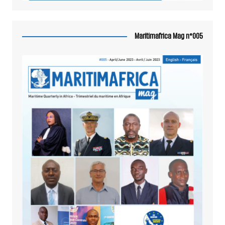
Maritimafrica Mag n°005