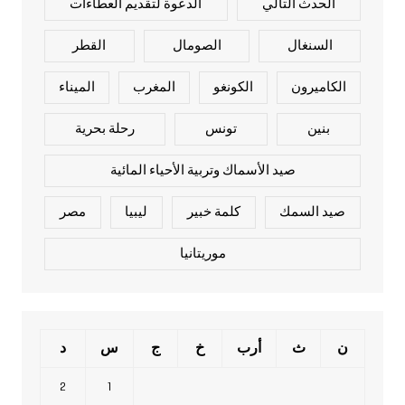
الحدث التالي
الدعوة لتقديم العطاءات
السنغال
الصومال
القطر
الكاميرون
الكونغو
المغرب
الميناء
بنين
تونس
رحلة بحرية
صيد الأسماك وتربية الأحياء المائية
صيد السمك
كلمة خبير
ليبيا
مصر
موريتانيا
ن
ث
أرب
خ
ج
س
د
2
1