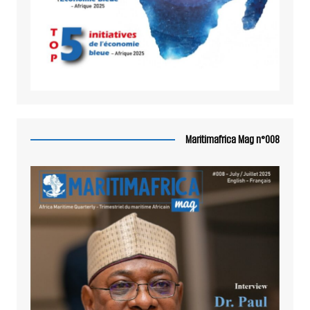
Maritimafrica Mag n°008