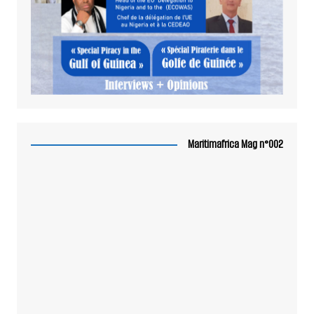
Maritimafrica Mag n°002