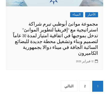
الأخبار
الميناء
مجموعة موانئ أبوظبي تبرم شراكة
استراتيجية مع “إفريقيا لتطوير الموانئ”
تدخل بموجبها في اتفاقية امتياز لمدة 30 عاماً
لتصميم وبناء وتشغيل محطة جديدة للبضائع
السائبة الجافة في ميناء دوالا بجمهورية
الكاميرون
12 فبراير 2026
تعدد
1
2
التالي
صفحات
المقالات