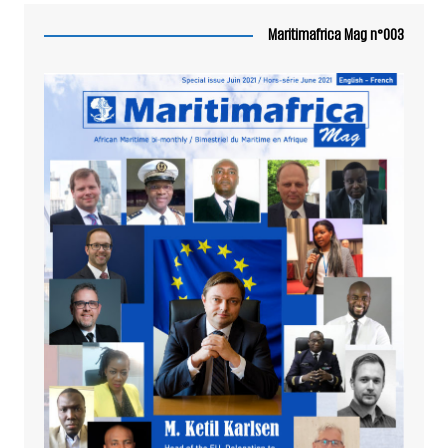
Maritimafrica Mag n°003