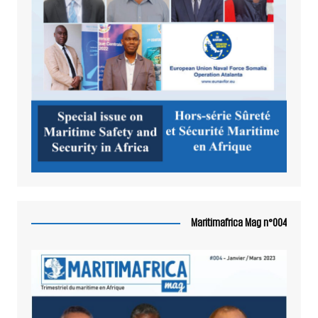
Maritimafrica Mag n°004