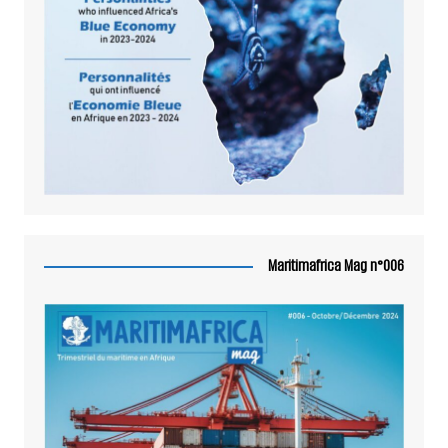
Maritimafrica Mag n°006