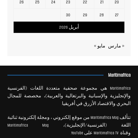
26
25
24
23
22
21
20
30
29
28
27
أبريل 2026
« مارس
مايو »
Maritimafrica
Maritimafrica هي مجموعة صحفية متعددة اللغات (الفرنسية
والإنجليزية والإسبانية والبرتغالية والعربية)، مخصصة للمجال
البحري والاقتصاد الأزرق في أفريقيا.
تتألف Maritimafrica Mag من موقع إلكتروني ، ومجلة إلكترونية ثنائية
اللغة (الفرنسية/الإنجليزية)، Maritimafrica Mag
وقناة Maritimafrica TV على YouTube.