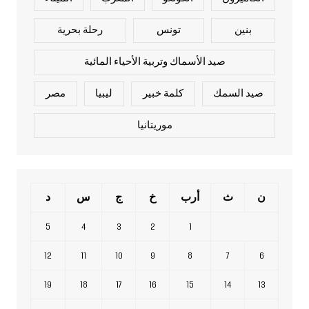
بنين
تونس
رحلة بحرية
صيد الأسماك وتربية الأحياء المائية
صيد السمك
كلمة خبير
ليبيا
مصر
موريتانيا
ن
ث
أرب
خ
ج
س
د
5
4
3
2
1
12
11
10
9
8
7
6
19
18
17
16
15
14
13