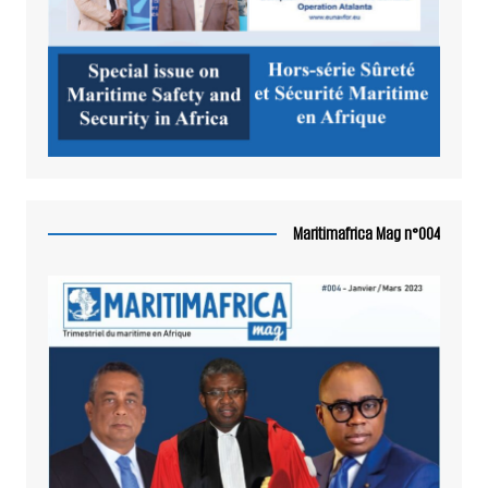
Maritimafrica Mag n°004