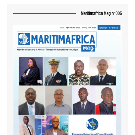
Maritimafrica Mag n°005