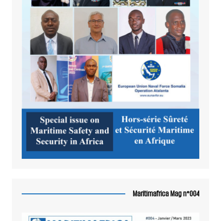
Maritimafrica Mag n°004