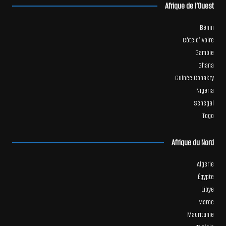
Afrique de l’Ouest
Bénin
Côte d’Ivoire
Gambie
Ghana
Guinée Conakry
Nigeria
Sénégal
Togo
Afrique du Nord
Algérie
Égypte
Libye
Maroc
Mauritanie