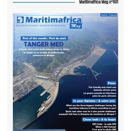
Maritimafrica Mag n°001