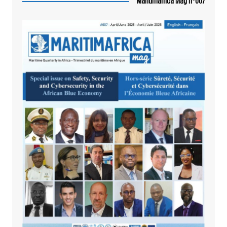
Maritimafrica Mag n°007