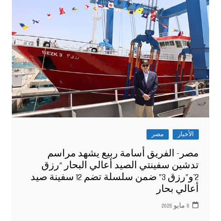
الأخبار
مصر
مصر- الفريق أسامة ربيع يشهد مراسم
تدشين سفينتي الصيد أعالي البحار “رزق
2″و”رزق 3” ضمن سلسلة تضم 12 سفينة صيد
أعالي بحار
6 مايو 2026