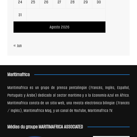
24
25
26
27
28
29
30
31
Agosto 2026
« Jun
Maritimafrica
Maritimafrica es un grupo de prensa pentalingüe (Francés, Inglés, Español,
Portugués y Árabe) dedicado al sector marítimo y a la Economía Azul en África.
Maritimafrica consta de un sitio web, una revista electrónica bilingüe (Francés
/ Inglés), Maritimafrica Mag, y un canal de YouTube, Maritimafrica TV.
Médias du groupe MARITIMAFRICA ASSOCIATED