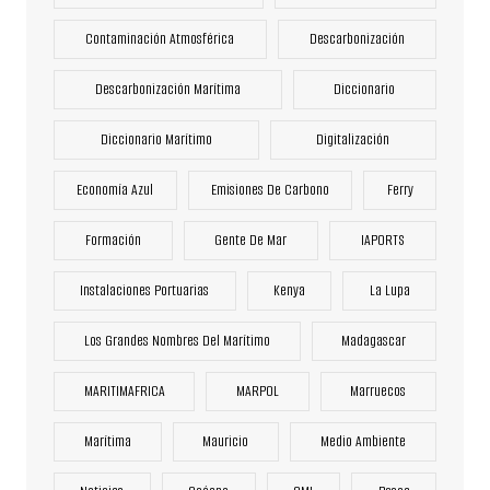
Contaminación Atmosférica
Descarbonización
Descarbonización Marítima
Diccionario
Diccionario Marítimo
Digitalización
Economía Azul
Emisiones De Carbono
Ferry
Formación
Gente De Mar
IAPORTS
Instalaciones Portuarias
Kenya
La Lupa
Los Grandes Nombres Del Marítimo
Madagascar
MARITIMAFRICA
MARPOL
Marruecos
Marítima
Mauricio
Medio Ambiente