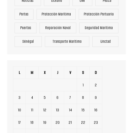
Noticias
Océano
OMI
Pesca
Portos
Protección Marítima
Protección Portuaria
Puertos
Reparación Naval
Seguridad Marítima
Sénégal
Transporte Marítimo
Unctad
L
M
X
J
V
S
D
1
2
3
4
5
6
7
8
9
10
11
12
13
14
15
16
17
18
19
20
21
22
23