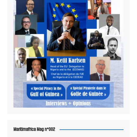
Maritimafrica Mag n°002