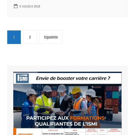
8 octubre 2024
Paginación
1
2
Siguiente
de
entradas