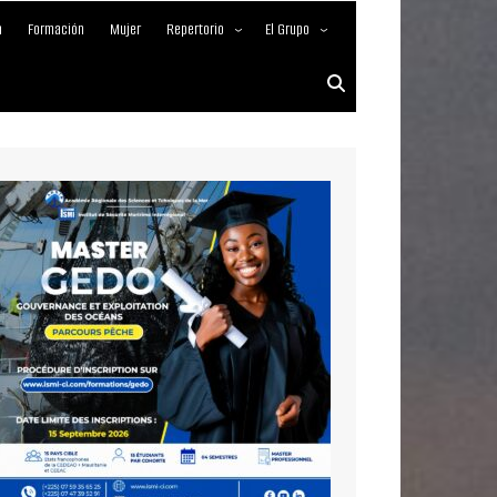
a
Formación
Mujer
Repertorio
El Grupo
Empresas marítimas
Acerca de
Nuestros Servicios
Media Partner 2019 – 2023
Maritimafrica Awards