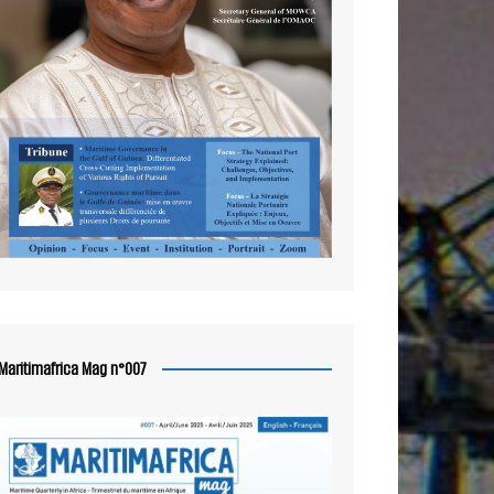
Maritimafrica Mag n°007