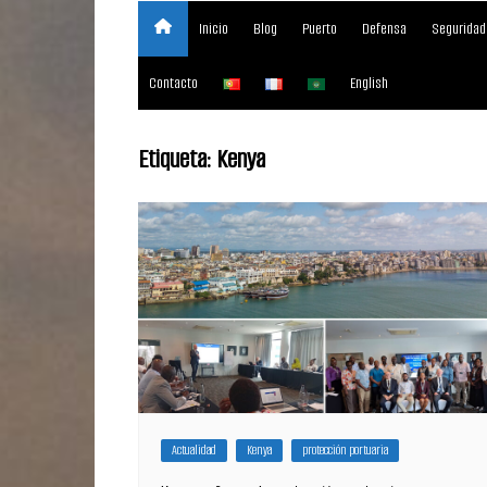
Inicio
Blog
Puerto
Defensa
Seguridad
Contacto
English
Etiqueta:
Kenya
Actualidad
Kenya
protección portuaria