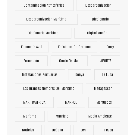
Contaminación Atmosférica
Descarbonización
Descarbonización Marítima
Diccionario
Diccionario Marítimo
Digitalización
Economía Azul
Emisiones De Carbono
Ferry
Formación
Gente De Mar
IAPORTS
Instalaciones Portuarias
Kenya
La Lupa
Los Grandes Nombres Del Marítimo
Madagascar
MARITIMAFRICA
MARPOL
Marruecos
Marítima
Mauricio
Medio Ambiente
Noticias
Océano
OMI
Pesca