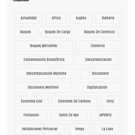
Actualidad
Africa
Argelia
Baleària
Buques
Buques De Carga
Buques De Comercio
Buques Mercantes
Comercio
Contaminación Atmosférica
Descarbonización
Descarbonización Marítima
Diccionario
Diccionario Marítimo
Digitalización
Economía Azul
Emisiones De Carbono
Ferry
Formación
Gente De Mar
IAPORTS
Instalaciones Portuarias
Kenya
La Lupa