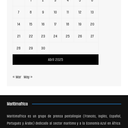
1
2
3
4
5
6
7
8
9
10
11
12
13
14
15
16
17
18
19
20
21
22
23
24
25
26
27
28
29
30
Abril 2025
« Mar
May »
Maritimafrica
Maritimafrica es un grupo de prensa pentalingüe (Francés, Inglés, Español,
Portugués y Árabe) dedicado al sector marítimo y a la Economía Azul en África.