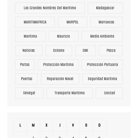
Los Grandes Nombres Del Marítimo
Madagascar
MARITIMAFRICA
MARPOL
Marruecos
Marítima
Mauricio
Medio Ambiente
Noticias
Océano
OMI
Pesca
Portos
Protección Marítima
Protección Portuaria
Puertos
Reparación Naval
Seguridad Marítima
Sénégal
Transporte Marítimo
Unctad
L
M
X
J
V
S
D