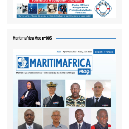
Maritimafrica Mag n°005