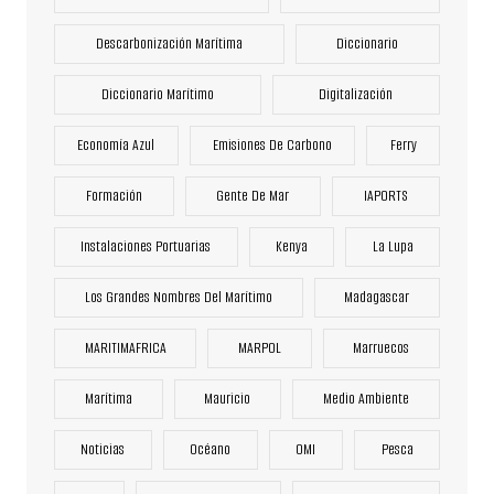
Descarbonización Marítima
Diccionario
Diccionario Marítimo
Digitalización
Economía Azul
Emisiones De Carbono
Ferry
Formación
Gente De Mar
IAPORTS
Instalaciones Portuarias
Kenya
La Lupa
Los Grandes Nombres Del Marítimo
Madagascar
MARITIMAFRICA
MARPOL
Marruecos
Marítima
Mauricio
Medio Ambiente
Noticias
Océano
OMI
Pesca