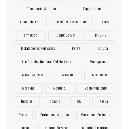
Diccionario Marítimo
Digitalización
Economía Azul
Emisiones De Carbono
Ferry
Formación
Gente De Mar
IAPORTS
Instalaciones Portuarias
Kenya
La Lupa
Los Grandes Nombres Del Marítimo
Madagascar
MARITIMAFRICA
MARPOL
Marruecos
Marítima
Mauricio
Medio Ambiente
Noticias
Océano
OMI
Pesca
Portos
Protección Marítima
Protección Portuaria
Puertos
Reparación Naval
Seguridad Marítima