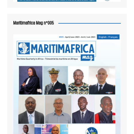
Maritimafrica Mag n°005