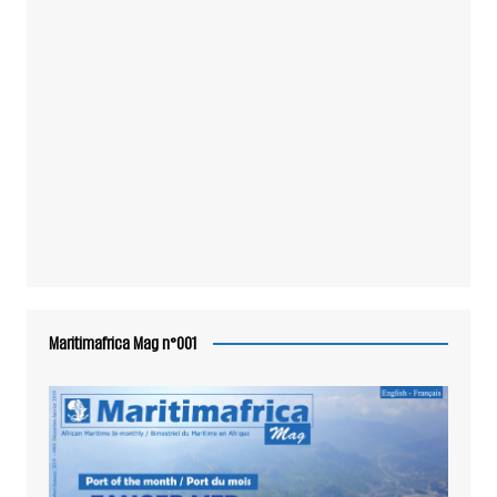
Maritimafrica Mag n°001