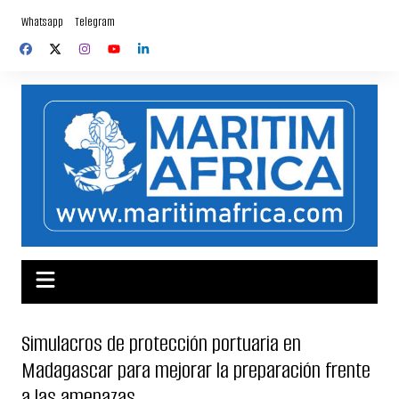
Saltar
Whatsapp
Telegram
al
contenido
Simulacros de protección portuaria en
Madagascar para mejorar la preparación frente
a las amenazas