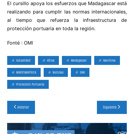
El cursillo apoya los esfuerzos que Madagascar está
realizando para cumplir las normas internacionales,
al tiempo que refuerza la infraestructura de
protección portuaria en toda la región.
Fonté : OMI
Actualidad
Africa
Madagascar
Marítima
MARITIMAFRICA
Noticias
OMI
Protección Portuaria
Navegación
Anterior
Siguiente
de
entradas