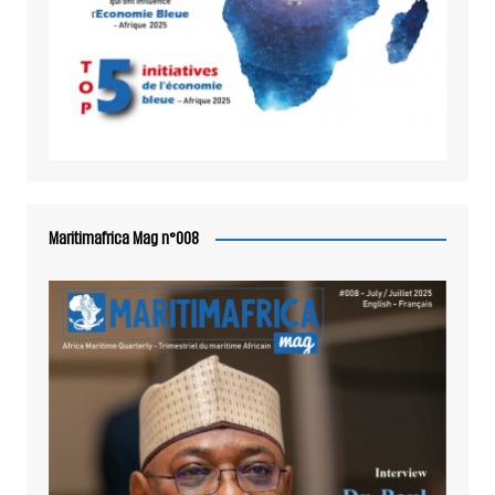
Maritimafrica Mag n°008