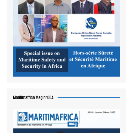
Maritimafrica Mag n°004