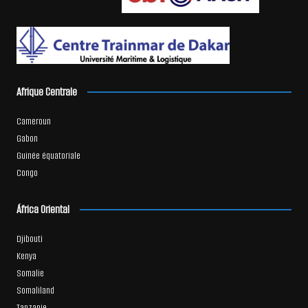
Afrique Centrale
Cameroun
Gabon
Guinée équatoriale
Congo
África Oriental
Djibouti
Kenya
Somalie
Somaliland
Tanzanie