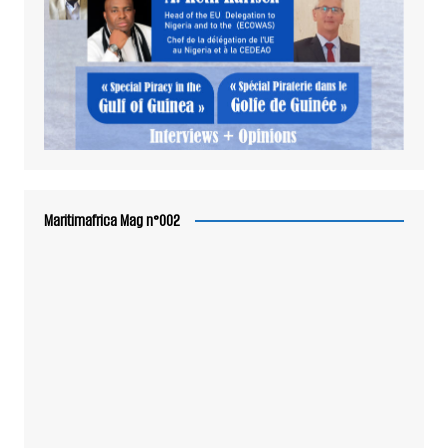
Maritimafrica Mag n°002