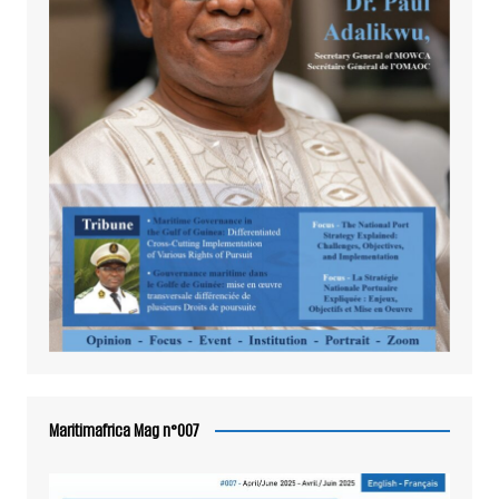
Maritimafrica Mag n°007