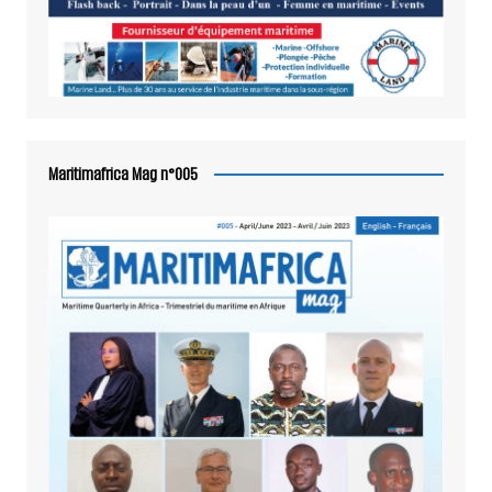
Maritimafrica Mag n°005