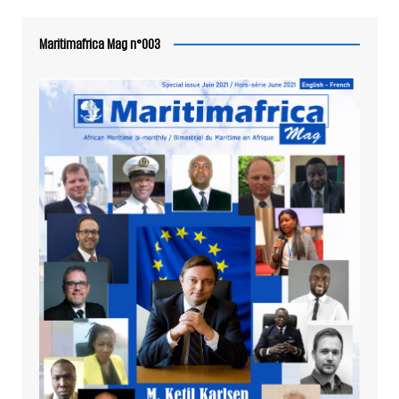
Maritimafrica Mag n°003