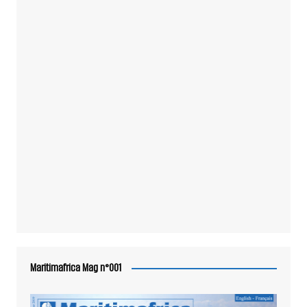
Maritimafrica Mag n°001