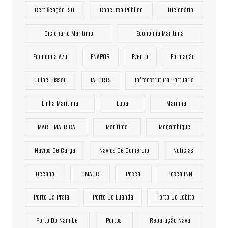
Certificação ISO
Concurso Público
Dicionário
Dicionário Marítimo
Economia Marítima
Economía Azul
ENAPOR
Evento
Formação
Guiné-Bissau
IAPORTS
Infraestrutura Portuária
Linha Marítima
Lupa
Marinha
MARITIMAFRICA
Marítima
Moçambique
Navios De Carga
Navios De Comércio
Noticias
Océano
OMAOC
Pesca
Pesca INN
Porto Da Praia
Porto De Luanda
Porto Do Lobito
Porto Do Namibe
Portos
Reparação Naval