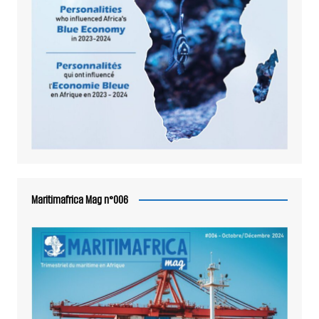
Maritimafrica Mag n°006