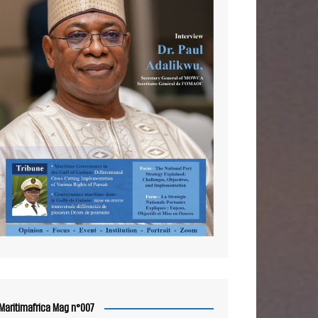
Maritimafrica Mag n°007