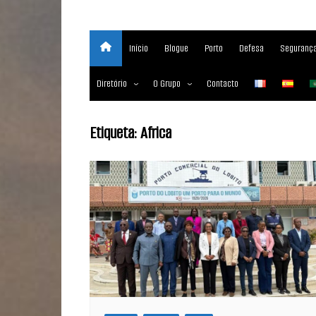
Início
Blogue
Porto
Defesa
Segurança
Diretório
O Grupo
Contacto
Empresas marítimas
Sobre
Etiqueta:
Africa
Nossos Serviços
Media Partner 2019 – 2023
Maritimafrica Awards