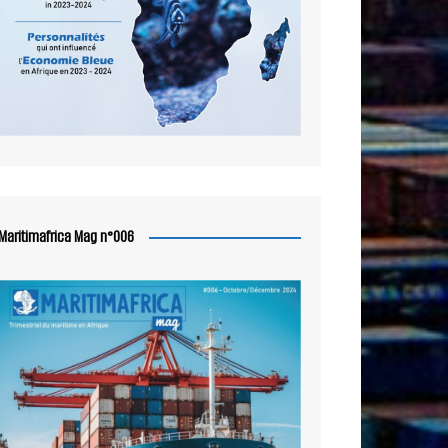
Maritimafrica Mag n°006