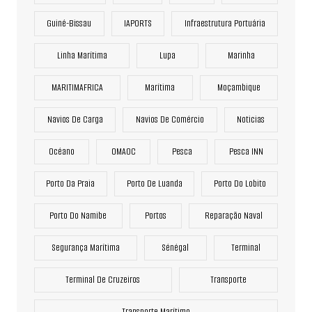
Guiné-Bissau
IAPORTS
Infraestrutura Portuária
Linha Marítima
Lupa
Marinha
MARITIMAFRICA
Marítima
Moçambique
Navios De Carga
Navios De Comércio
Noticias
Océano
OMAOC
Pesca
Pesca INN
Porto Da Praia
Porto De Luanda
Porto Do Lobito
Porto Do Namibe
Portos
Reparação Naval
Segurança Marítima
Sénégal
Terminal
Terminal De Cruzeiros
Transporte
Transporte Marítimo