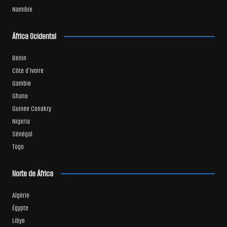
Namibie
África Ocidental
Bénin
Côte d’Ivoire
Gambie
Ghana
Guinée Conakry
Nigeria
Sénégal
Togo
Norte de África
Algérie
Égypte
Libye