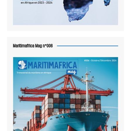
Maritimafrica Mag n°006