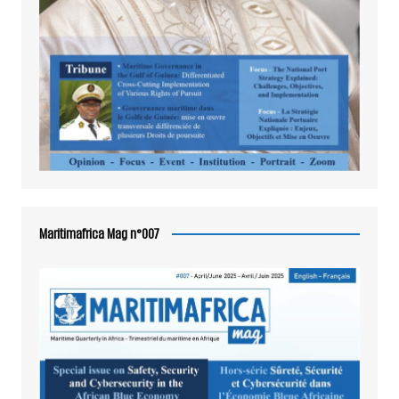
Maritimafrica Mag n°007