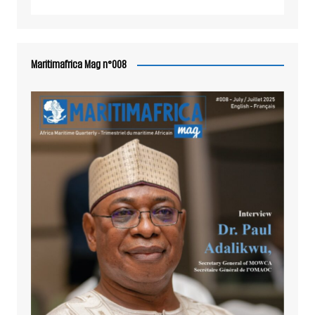
Maritimafrica Mag n°008