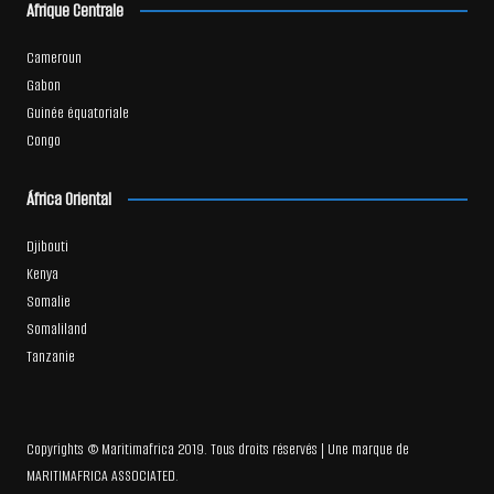
Afrique Centrale
Cameroun
Gabon
Guinée équatoriale
Congo
África Oriental
Djibouti
Kenya
Somalie
Somaliland
Tanzanie
Copyrights © Maritimafrica 2019. Tous droits réservés | Une marque de
MARITIMAFRICA ASSOCIATED.