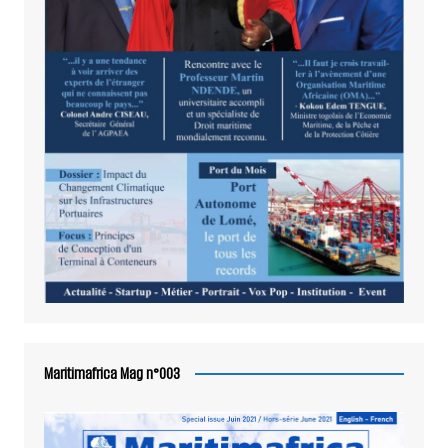
Maritimafrica Mag n°003