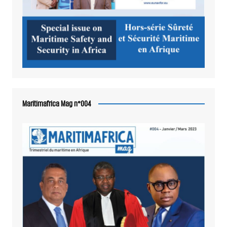
Maritimafrica Mag n°004