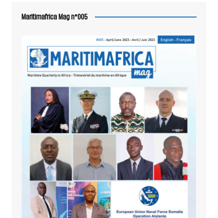
Maritimafrica Mag n°005