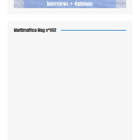
Maritimafrica Mag n°002