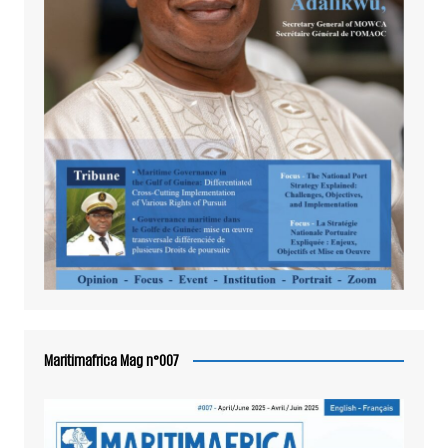
Maritimafrica Mag n°007