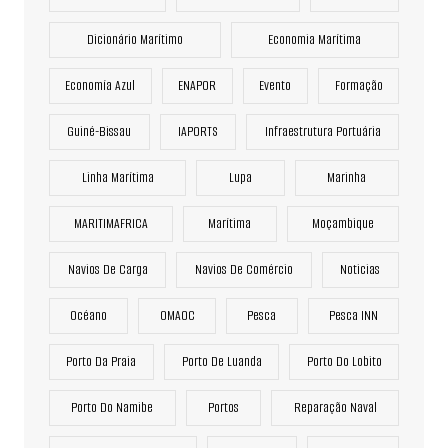
Dicionário Marítimo
Economia Marítima
Economía Azul
ENAPOR
Evento
Formação
Guiné-Bissau
IAPORTS
Infraestrutura Portuária
Linha Marítima
Lupa
Marinha
MARITIMAFRICA
Marítima
Moçambique
Navios De Carga
Navios De Comércio
Noticias
Océano
OMAOC
Pesca
Pesca INN
Porto Da Praia
Porto De Luanda
Porto Do Lobito
Porto Do Namibe
Portos
Reparação Naval