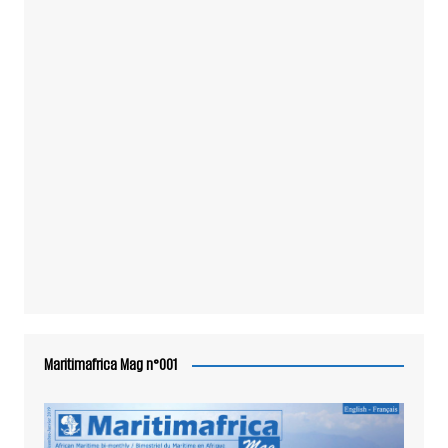
Maritimafrica Mag n°001