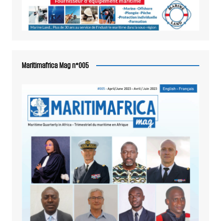
Maritimafrica Mag n°005