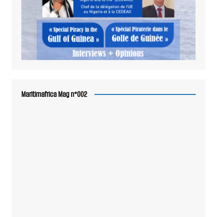
Maritimafrica Mag n°002