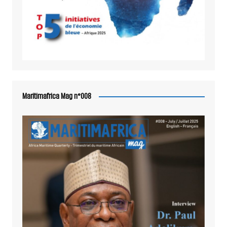
Maritimafrica Mag n°008