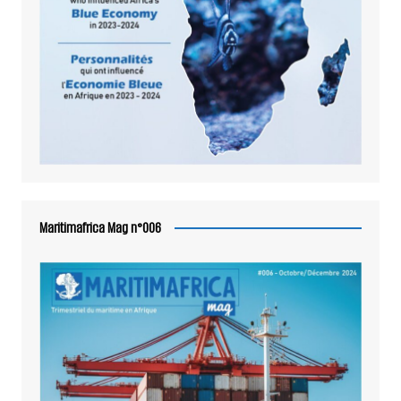
Maritimafrica Mag n°006