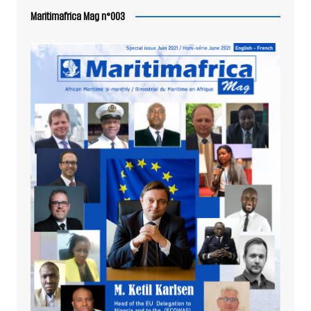
Maritimafrica Mag n°003