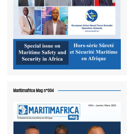
Maritimafrica Mag n°004