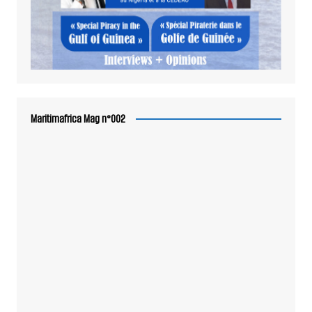
Maritimafrica Mag n°002