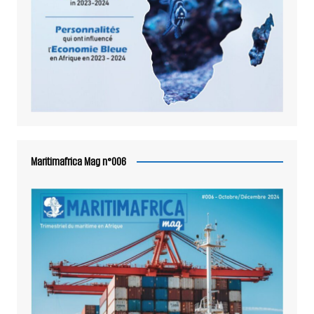
Maritimafrica Mag n°006