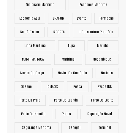
Dicionário Marítimo
Economia Marítima
Economía Azul
ENAPOR
Evento
Formação
Guiné-Bissau
IAPORTS
Infraestrutura Portuária
Linha Marítima
Lupa
Marinha
MARITIMAFRICA
Marítima
Moçambique
Navios De Carga
Navios De Comércio
Noticias
Océano
OMAOC
Pesca
Pesca INN
Porto Da Praia
Porto De Luanda
Porto Do Lobito
Porto Do Namibe
Portos
Reparação Naval
Segurança Marítima
Sénégal
Terminal