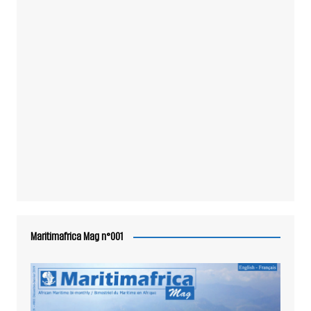
Maritimafrica Mag n°001