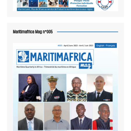
Maritimafrica Mag n°005