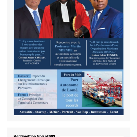
Maritimafrica Mag n°003