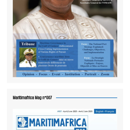
Maritimafrica Mag n°007