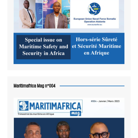
Maritimafrica Mag n°004