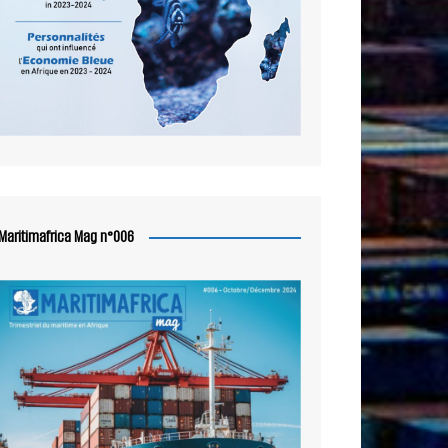
Maritimafrica Mag n°006