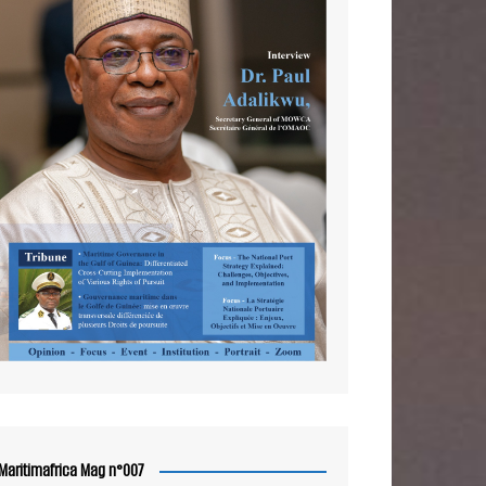
Maritimafrica Mag n°007