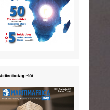
Maritimafrica Mag n°008