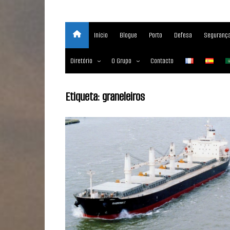
Início
Blogue
Porto
Defesa
Segurança
Diretório
O Grupo
Contacto
Empresas marítimas
Sobre
Etiqueta:
graneleiros
Nossos Serviços
Media Partner 2019 – 2023
Maritimafrica Awards