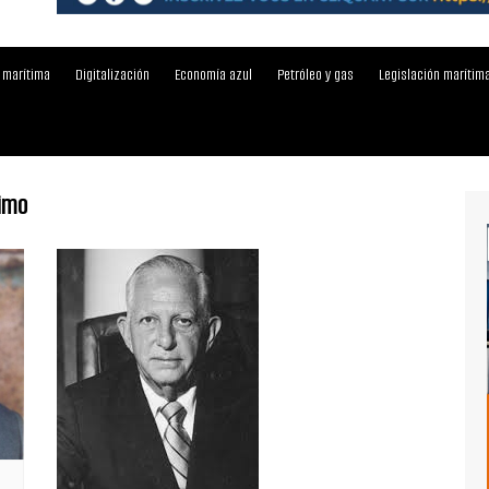
 marítima
Digitalización
Economía azul
Petróleo y gas
Legislación marítim
timo