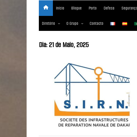
Início
Blogue
Porto
Defesa
Segurança
Diretório
O Grupo
Contacto
Empresas marítimas
Sobre
Dia:
21 de Maio, 2025
Nossos Serviços
Media Partner 2019 – 2023
Maritimafrica Awards