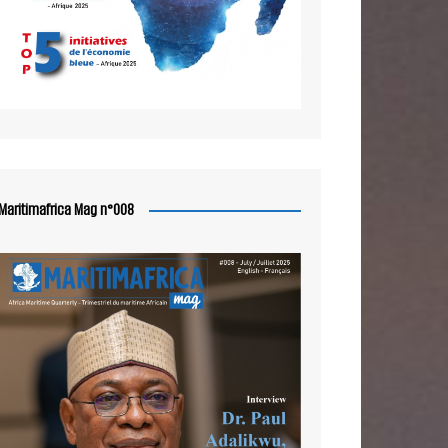
Maritimafrica Mag n°008