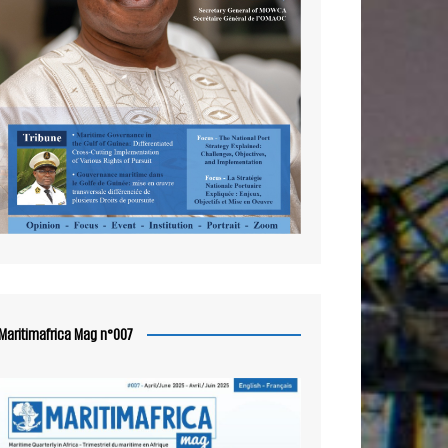
Maritimafrica Mag n°007