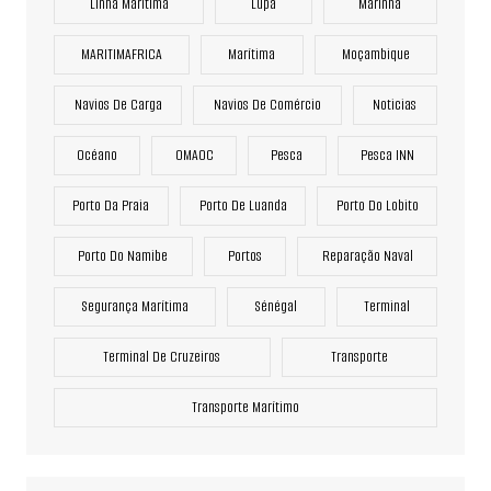
Linha Marítima
Lupa
Marinha
MARITIMAFRICA
Marítima
Moçambique
Navios De Carga
Navios De Comércio
Noticias
Océano
OMAOC
Pesca
Pesca INN
Porto Da Praia
Porto De Luanda
Porto Do Lobito
Porto Do Namibe
Portos
Reparação Naval
Segurança Marítima
Sénégal
Terminal
Terminal De Cruzeiros
Transporte
Transporte Marítimo