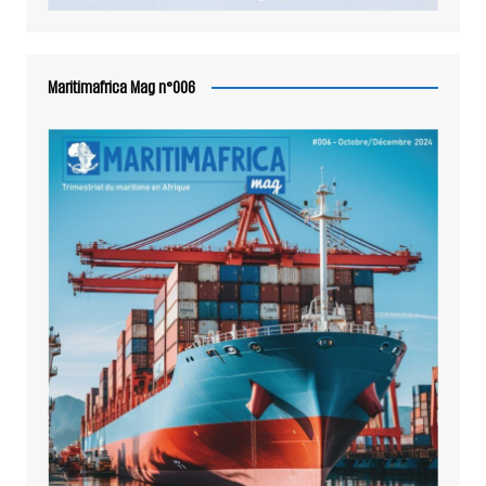
Maritimafrica Mag n°006