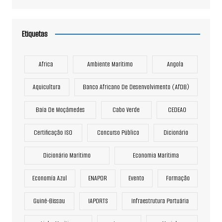
Etiquetas
Africa
Ambiente Marítimo
Angola
Aquicultura
Banco Africano De Desenvolvimento (AfDB)
Baía De Moçâmedes
Cabo Verde
CEDEAO
Certificação ISO
Concurso Público
Dicionário
Dicionário Marítimo
Economia Marítima
Economía Azul
ENAPOR
Evento
Formação
Guiné-Bissau
IAPORTS
Infraestrutura Portuária