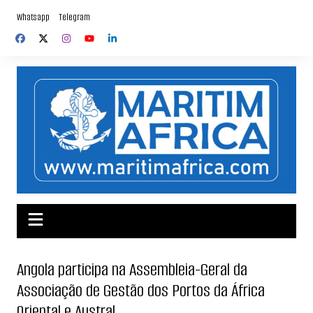
Skip
Whatsapp
Telegram
to
content
Angola participa na Assembleia-Geral da
Associação de Gestão dos Portos da África
Oriental e Austral