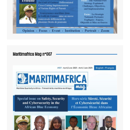
Maritimafrica Mag n°007