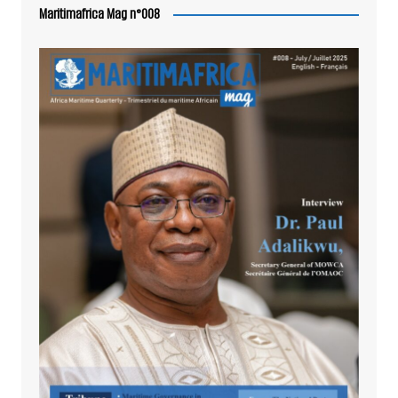
Maritimafrica Mag n°008