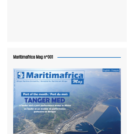
Maritimafrica Mag n°001