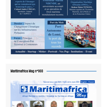
Maritimafrica Mag n°003