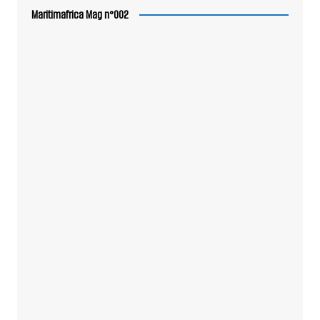
Maritimafrica Mag n°002