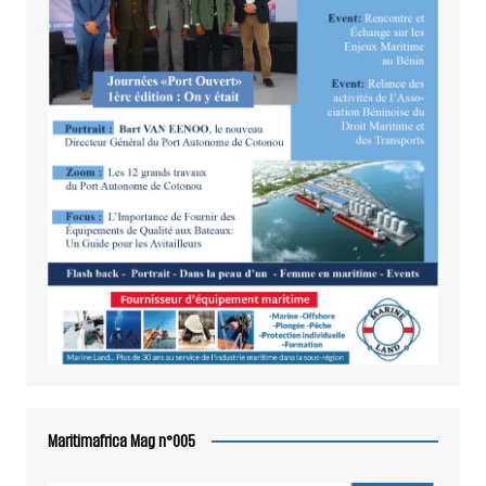
Maritimafrica Mag n°005