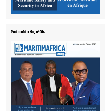
Maritimafrica Mag n°004