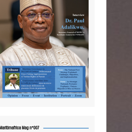
Maritimafrica Mag n°007