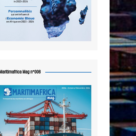
Maritimafrica Mag n°006