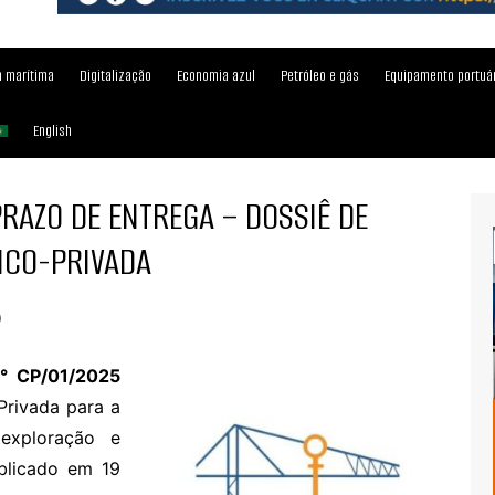
 marítima
Digitalização
Economia azul
Petróleo e gás
Equipamento portuá
English
RAZO DE ENTREGA – DOSSIÊ DE
LICO-PRIVADA
)
N° CP/01/2025
Privada para a
 exploração e
blicado em 19