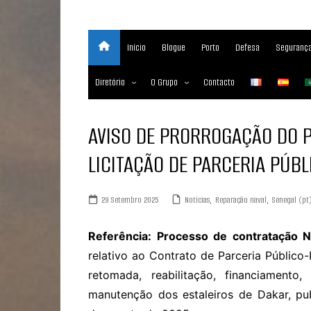
Início
Blogue
Porto
Defesa
Segurança
Diretório
O Grupo
Contacto
Empresas marítimas
Sobre
AVISO DE PRORROGAÇÃO DO P
Nossos Serviços
LICITAÇÃO DE PARCERIA PÚB
Media Partner 2019 – 2023
Maritimafrica Awards
29 Setembro 2025
Notícias
,
Reparação naval
,
Senegal (pt
Referência: Processo de contratação 
relativo ao Contrato de Parceria Público-
retomada, reabilitação, financiamento,
manutenção dos estaleiros de Dakar, pu