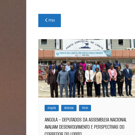
Navegação
Prev
de
artigos
Angola
Notícias
Porto
ANGOLA – DEPUTADOS DA ASSEMBLEIA NACIONAL
AVALIAM DESENVOLVIMENTO E PERSPECTIVAS DO
CORREDOR DO LOBITO