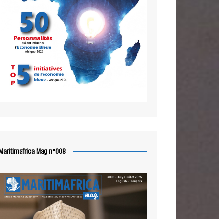
Maritimafrica Mag n°008