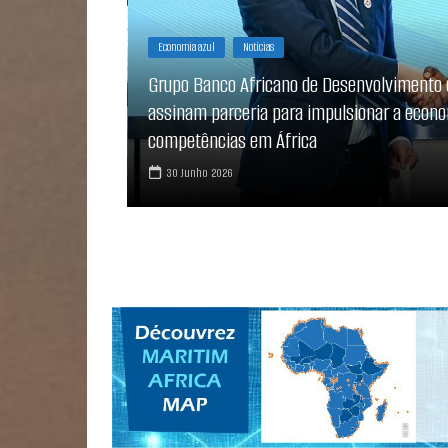
Angola
Notícias
Porto
 Xangai
to de
ANGOLA – INCLUSÃO DA MULHER NO SECT
LOBITO
29 Junho 2026