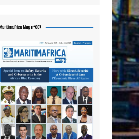
Maritimafrica Mag n°007