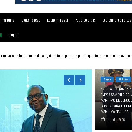
 marítima
Digitalização
Economia azul
Petróleo e gás
Equipamento portuá
English
ONAL AVALIAM DESENVOLVIMENTO E PERSPECTIVAS DO CORREDOR DO LOBITO
Angola
Notícias
ANGOLA – CERIMÓNIA
EMPOSSAMENTO DO N
MARÍTIMO DE BENGUE
COMPROMISSO COM A
MARÍTIMA NACIONAL
11 Junho 2026