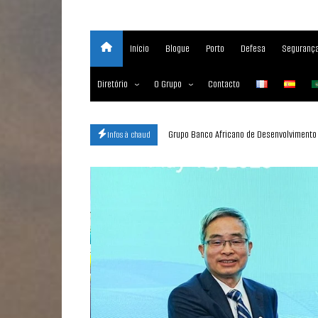
Início
Blogue
Porto
Defesa
Segurança
Diretório
O Grupo
Contacto
Empresas marítimas
Sobre
 azul e o desenvolvimento de competências em
ANGOLA – DEPUTADOS DA ASSEMBLEIA NACI
Infos à chaud
Nossos Serviços
Media Partner 2019 – 2023
Maritimafrica Awards