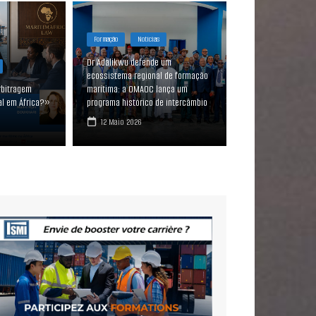
Formação
Notícias
Porto
Dr Adalikwu defende um
GAÇÃO DO BANCO SUL-AFRICANO DBSA CONSTATA MODERNIZAÇÃ
ecossistema regional de formação
rbitragem
marítima: a OMAOC lança um
ERACIONAL DAS NOVAS INFRAESTRUTURAS DO PORTO DO NAMI
al em África?»
programa histórico de intercâmbio
12 Maio 2026