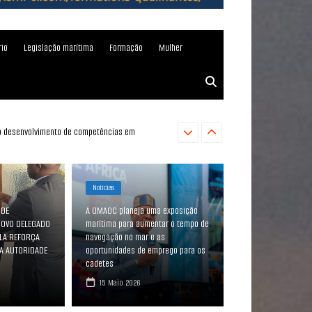
rio
Legislação marítima
Formação
Mulher
A COMISSÃO DA CEDEAO ORGANIZA UM SEMINÁRIO
Notícias
 DE
A OMAOC planeja uma exposição
OVO DELEGADO
marítima para aumentar o tempo de
LA REFORÇA
navegação no mar e as
 AUTORIDADE
oportunidades de emprego para os
cadetes
15 Maio 2026