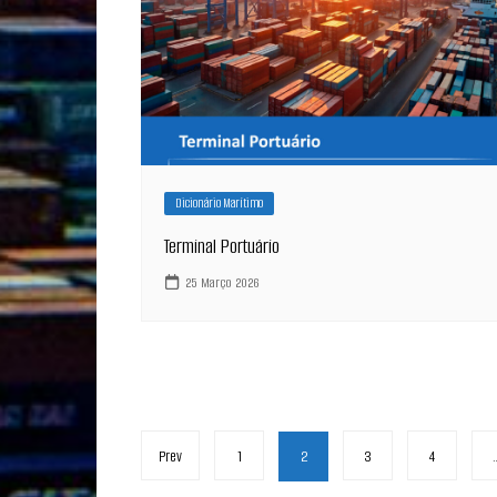
Dicionário Marítimo
Terminal Portuário
25 Março 2026
Paginação
Prev
1
2
3
4
dos