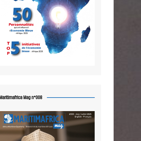
Maritimafrica Mag n°008