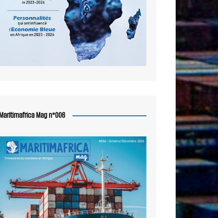
Maritimafrica Mag n°006