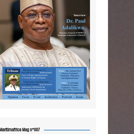
Maritimafrica Mag n°007