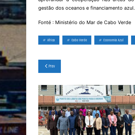
gestão dos oceanos e financiamento azul.
Fonté : Ministério do Mar de Cabo Verde
Africa
Cabo Verde
Economía Azul
Navegação
Prev
de
artigos