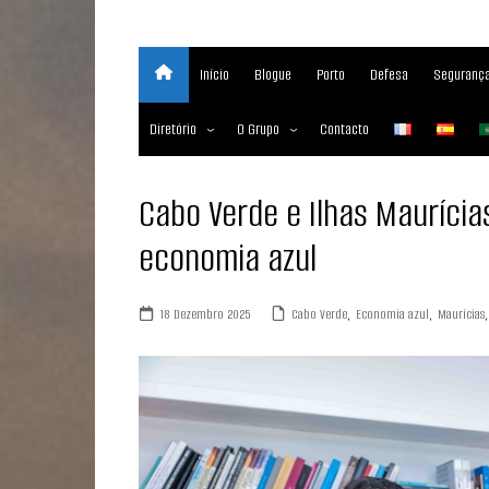
Início
Blogue
Porto
Defesa
Segurança
Diretório
O Grupo
Contacto
Empresas marítimas
Sobre
Cabo Verde e Ilhas Mauríci
Nossos Serviços
economia azul
Media Partner 2019 – 2023
Maritimafrica Awards
18 Dezembro 2025
Cabo Verde
,
Economia azul
,
Maurícias
,