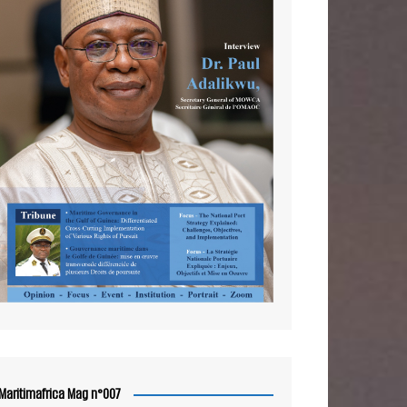
Maritimafrica Mag n°007