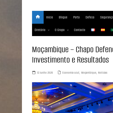
Início
Blogue
Porto
Defesa
Segurança
Diretório
O Grupo
Contacto
Empresas marítimas
Sobre
Moçambique – Chapo Defend
Nossos Serviços
Investimento e Resultados
Media Partner 2019 – 2023
Maritimafrica Awards
12 Junho 2026
Economia azul
,
Moçambique
,
Notícias