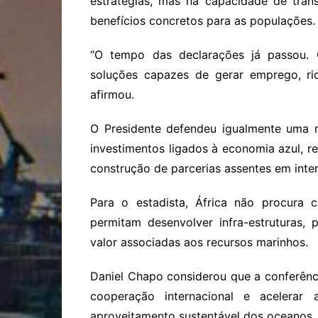
estratégias, mas na capacidade de tran
benefícios concretos para as populações.
“O tempo das declarações já passou. 
soluções capazes de gerar emprego, ri
afirmou.
O Presidente defendeu igualmente uma 
investimentos ligados à economia azul, re
construção de parcerias assentes em inte
Para o estadista, África não procura c
permitam desenvolver infra-estruturas,
valor associadas aos recursos marinhos.
Daniel Chapo considerou que a conferênc
cooperação internacional e acelerar
aproveitamento sustentável dos oceanos.