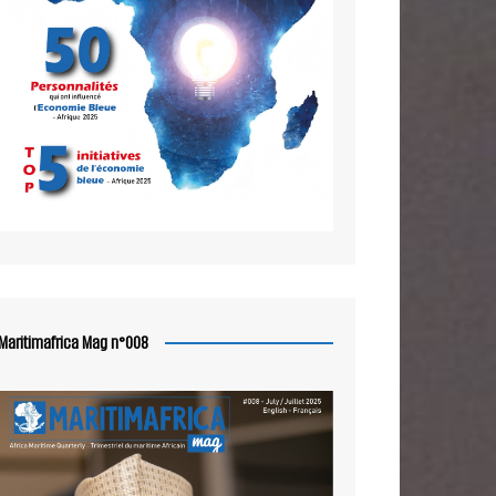
Maritimafrica Mag n°008