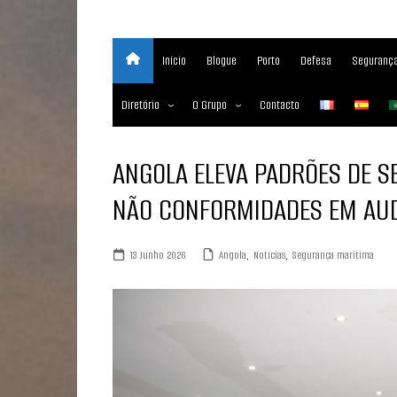
Início
Blogue
Porto
Defesa
Segurança
Diretório
O Grupo
Contacto
Empresas marítimas
Sobre
ANGOLA ELEVA PADRÕES DE S
Nossos Serviços
NÃO CONFORMIDADES EM AUD
Media Partner 2019 – 2023
Maritimafrica Awards
13 Junho 2026
Angola
,
Notícias
,
Segurança marítima