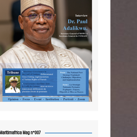
Maritimafrica Mag n°007