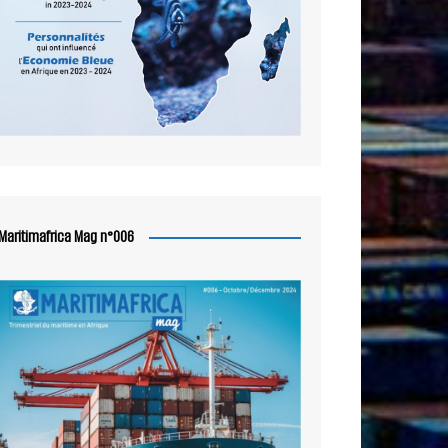
Maritimafrica Mag n°006