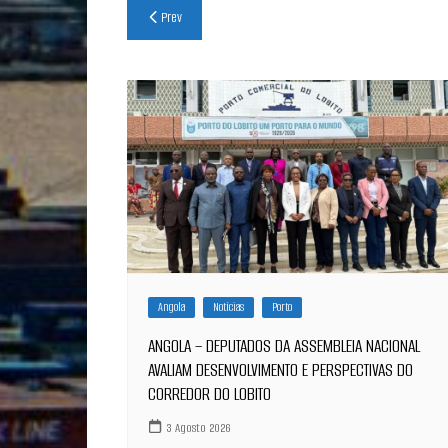
Navegação
Prev
de
artigos
Angola
Notícias
Porto
ANGOLA – DEPUTADOS DA ASSEMBLEIA NACIONAL
AVALIAM DESENVOLVIMENTO E PERSPECTIVAS DO
CORREDOR DO LOBITO
3 Agosto 2026