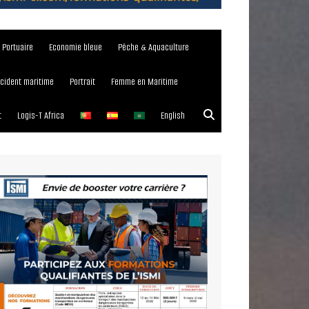
e Portuaire
Economie bleue
Pêche & Aquaculture
ncident maritime
Portrait
Femme en Maritime
t
Logis-T Africa
English
023