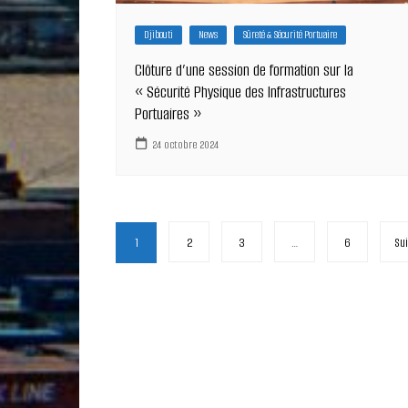
Djibouti
News
Sûreté & Sécurité Portuaire
Clôture d’une session de formation sur la
« Sécurité Physique des Infrastructures
Portuaires »
24 octobre 2024
Pagination
1
2
3
…
6
Su
des
publications