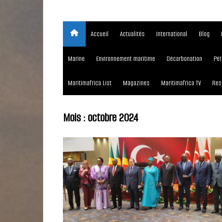
Accueil
Actualités
International
Blog
Marine
Environnement maritime
Décarbonation
Pét
Maritimafrica List
Magazines
Maritimafrica TV
Res
Mois :
octobre 2024