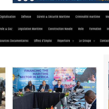
Digitalisation
Défense
Sûreté & Sécurité Maritime
Criminalité maritime
Vi
role & Gaz
Législation Maritime
Construction Navale
Voile
Formation
I
sources Documentaires
Offres d’Emploi
Répertoire
Le Groupe
Contac
Institutions et Organisations
À propos
Écoles maritimes
Nos Services
Journées
Nos Magazines
Ports
Communiqué de presse
Entreprises maritimes
Media Partner 2019 – 2
Maritimafrica Awards