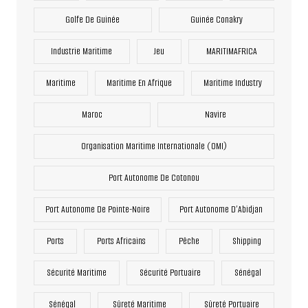
Golfe De Guinée
Guinée Conakry
Industrie Maritime
Jeu
MARITIMAFRICA
Maritime
Maritime En Afrique
Maritime Industry
Maroc
Navire
Organisation Maritime Internationale (OMI)
Port Autonome De Cotonou
Port Autonome De Pointe-Noire
Port Autonome D’Abidjan
Ports
Ports Africains
Pêche
Shipping
Sécurité Maritime
Sécurité Portuaire
Sénégal
Sénégal
Sûreté Maritime
Sûreté Portuaire