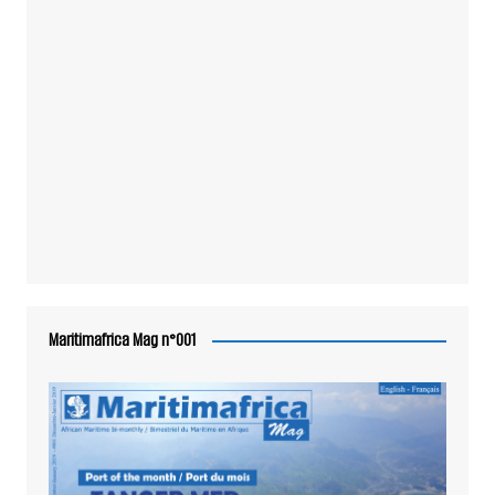
Maritimafrica Mag n°001