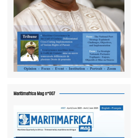
Maritimafrica Mag n°007