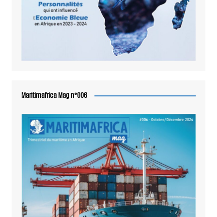
Maritimafrica Mag n°006