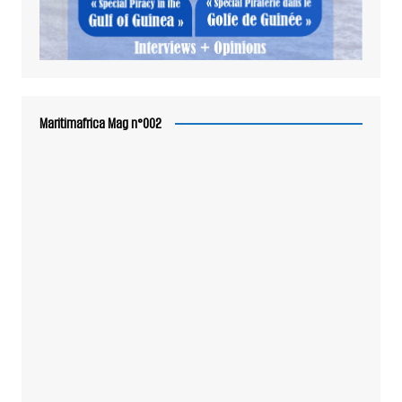
Maritimafrica Mag n°002