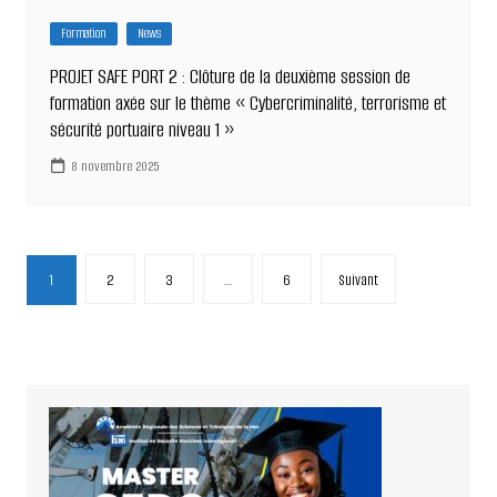
Formation
News
PROJET SAFE PORT 2 : Clôture de la deuxième session de
formation axée sur le thème « Cybercriminalité, terrorisme et
sécurité portuaire niveau 1 »
8 novembre 2025
Pagination
1
2
3
…
6
Suivant
des
publications