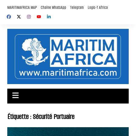
Aller
MARITIMAFRICA MAP
Chaîne WhatsApp
Telegram
Logis-T Africa
au
contenu
Étiquette :
Sécurité Portuaire