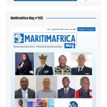
Maritimafrica Mag n°005