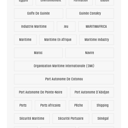
Egypte
Environnement
Formation
Gabon
Golfe De Guinée
Guinée Conakry
Industrie Maritime
Jeu
MARITIMAFRICA
Maritime
Maritime En Afrique
Maritime Industry
Maroc
Navire
Organisation Maritime Internationale (OMI)
Port Autonome De Cotonou
Port Autonome De Pointe-Noire
Port Autonome D’Abidjan
Ports
Ports Africains
Pêche
Shipping
Sécurité Maritime
Sécurité Portuaire
Sénégal