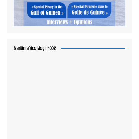
Maritimafrica Mag n°002