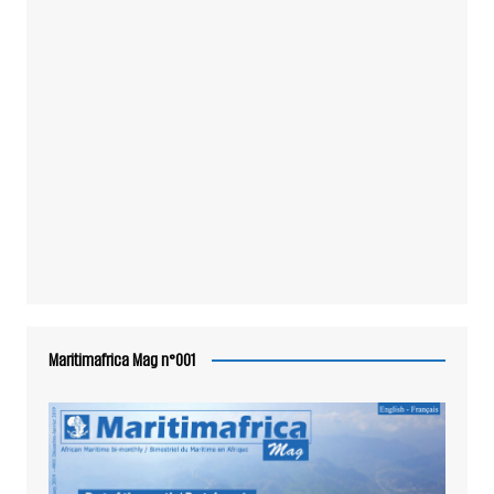
Maritimafrica Mag n°001