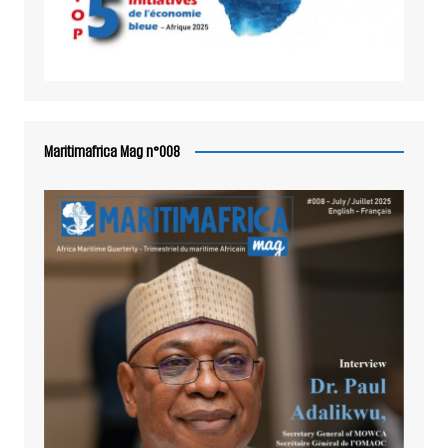
Maritimafrica Mag n°008