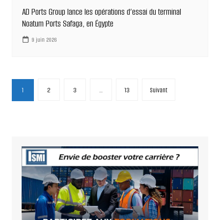
AD Ports Group lance les opérations d’essai du terminal
Noatum Ports Safaga, en Égypte
9 juin 2026
Pagination
1
2
3
…
13
Suivant
des
publications