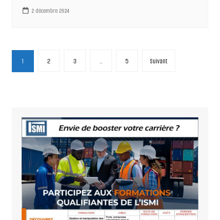
2 décembre 2024
Pagination
1
2
3
…
5
Suivant
des
publications