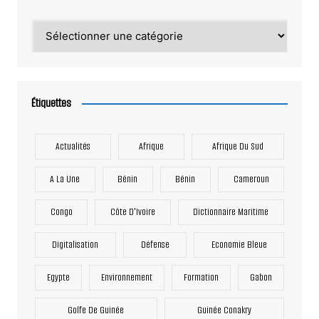
Catégories
Étiquettes
Actualités
Afrique
Afrique Du Sud
A La Une
Bénin
Bénin
Cameroun
Congo
Côte D'Ivoire
Dictionnaire Maritime
Digitalisation
Défense
Economie Bleue
Egypte
Environnement
Formation
Gabon
Golfe De Guinée
Guinée Conakry