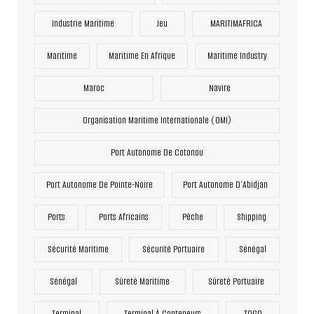
Industrie Maritime
Jeu
MARITIMAFRICA
Maritime
Maritime En Afrique
Maritime Industry
Maroc
Navire
Organisation Maritime Internationale (OMI)
Port Autonome De Cotonou
Port Autonome De Pointe-Noire
Port Autonome D’Abidjan
Ports
Ports Africains
Pêche
Shipping
Sécurité Maritime
Sécurité Portuaire
Sénégal
Sénégal
Sûreté Maritime
Sûreté Portuaire
Terminal
Terminal À Conteneurs
TOGO