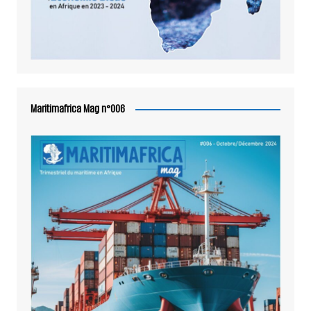
Maritimafrica Mag n°006