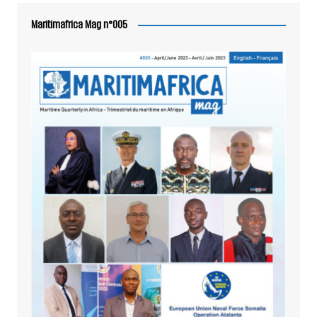
Maritimafrica Mag n°005