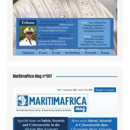
Maritimafrica Mag n°007