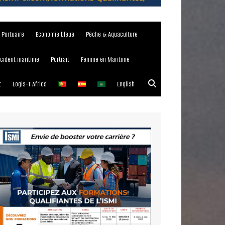
e Portuaire
Economie bleue
Pêche & Aquaculture
ncident maritime
Portrait
Femme en Maritime
t
Logis-T Africa
English
023