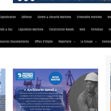
Digitalisation
Défense
Sûreté & Sécurité Maritime
Criminalité maritime
Vi
role & Gaz
Législation Maritime
Construction Navale
Voile
Formation
I
sources Documentaires
Offres d’Emploi
Répertoire
Le Groupe
Contac
Institutions et Organisations
À propos
Écoles maritimes
Nos Services
Journées
Nos Magazines
Ports
Communiqué de presse
Entreprises maritimes
Media Partner 2019 – 2
Maritimafrica Awards