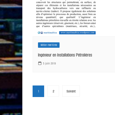
Métier maritime
Ingénieur en Installations Pétrolières
5 juin 2019
Pagination
1
2
Suivant
des
publications