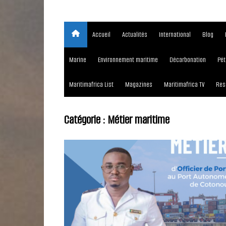
Accueil
Actualités
International
Blog
Marine
Environnement maritime
Décarbonation
Pét
Maritimafrica List
Magazines
Maritimafrica TV
Res
Catégorie :
Métier maritime