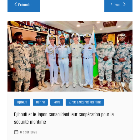
Navigation
Précédent
Suivant
de
l’article
Djibouti
Marine
News
Sûreté & Sécurité Maritime
Djibouti et le Japon consolident leur coopération pour la
sécurité maritime
6 août 2026