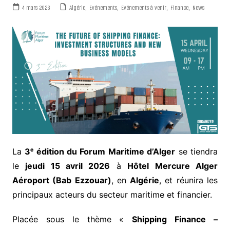
4 mars 2026
Algérie
,
Evénements
,
Evénements à venir
,
Finance
,
News
La
3ᵉ édition du Forum Maritime d’Alger
se tiendra
le
jeudi 15 avril 2026
à
Hôtel Mercure Alger
Aéroport (Bab Ezzouar)
, en
Algérie
, et réunira les
principaux acteurs du secteur maritime et financier.
Placée sous le thème «
Shipping Finance –