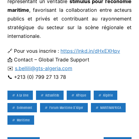
représentant un véritable
stimulus pour l’économie
maritime
, favorisant la collaboration entre acteurs
publics et privés et contribuant au rayonnement
stratégique du secteur sur la scène régionale et
internationale.
🔗 Pour vous inscrire :
https://lnkd.in/dHxEXHpv
📩 Contact – Global Trade Support
✉️
s.bellili@gts-algeria.com
📞 +213 (0) 799 27 13 78
A La Une
Actualités
Afrique
Algérie
Evénement
Forum Maritime D’Alger
MARITIMAFRICA
Maritime