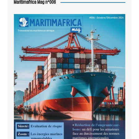
Maritimafrica Mag n°006