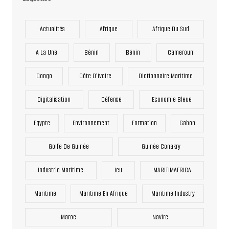
Actualités
Afrique
Afrique Du Sud
A La Une
Bénin
Bénin
Cameroun
Congo
Côte D'Ivoire
Dictionnaire Maritime
Digitalisation
Défense
Economie Bleue
Egypte
Environnement
Formation
Gabon
Golfe De Guinée
Guinée Conakry
Industrie Maritime
Jeu
MARITIMAFRICA
Maritime
Maritime En Afrique
Maritime Industry
Maroc
Navire