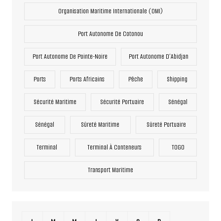
Organisation Maritime Internationale (OMI)
Port Autonome De Cotonou
Port Autonome De Pointe-Noire
Port Autonome D’Abidjan
Ports
Ports Africains
Pêche
Shipping
Sécurité Maritime
Sécurité Portuaire
Sénégal
Sénégal
Sûreté Maritime
Sûreté Portuaire
Terminal
Terminal À Conteneurs
TOGO
Transport Maritime