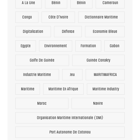
A La Une
Bénin
Bénin
Cameroun
Congo
Côte D'Ivoire
Dictionnaire Maritime
Digitalisation
Défense
Economie Bleue
Egypte
Environnement
Formation
Gabon
Golfe De Guinée
Guinée Conakry
Industrie Maritime
Jeu
MARITIMAFRICA
Maritime
Maritime En Afrique
Maritime Industry
Maroc
Navire
Organisation Maritime Internationale (OMI)
Port Autonome De Cotonou