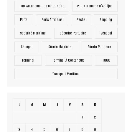
Port Autonome De Pointe-Noire
Port Autonome D’Abidjan
Ports
Ports Africains
Pêche
Shipping
Sécurité Maritime
Sécurité Portuaire
Sénégal
Sénégal
Sûreté Maritime
Sûreté Portuaire
Terminal
Terminal À Conteneurs
TOGO
Transport Maritime
L
M
M
J
V
S
D
1
2
3
4
5
6
7
8
9