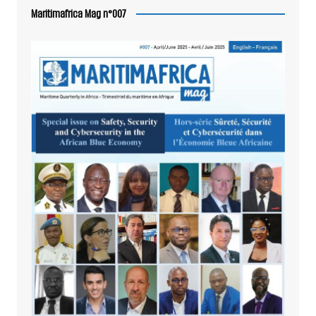
Maritimafrica Mag n°007