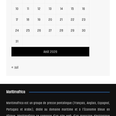
10
11
12
13
14
15
16
17
18
19
20
21
22
23
24
25
26
27
28
29
30
31
Août 2026
« Juil
Maritimafrica
Maritimafrica est un groupe de presse pentalingue (Français, Anglais, Espagnol,
Portugais et Arabe), dédié au domaine maritime et à l’Économie Bleue en
Afrique. Maritimafrica se compose d’un site web, d’un magazine électronique