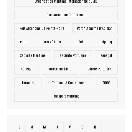
Organisation Maritime Internationale (OMI)
Port Autonome De Cotonou
Port Autonome De Pointe-Noire
Port Autonome D’Abidjan
Ports
Ports Africains
Pêche
Shipping
Sécurité Maritime
Sécurité Portuaire
Sénégal
Sénégal
Sûreté Maritime
Sûreté Portuaire
Terminal
Terminal À Conteneurs
TOGO
Transport Maritime
L
M
M
J
V
S
D