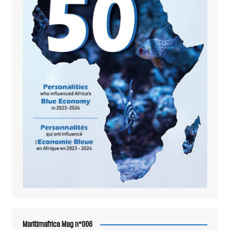
Maritimafrica Mag n°006