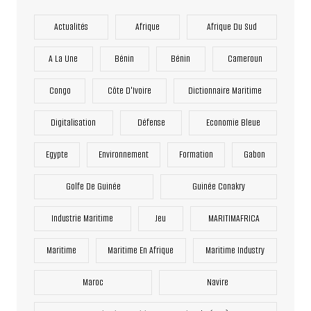
Actualités
Afrique
Afrique Du Sud
A La Une
Bénin
Bénin
Cameroun
Congo
Côte D'Ivoire
Dictionnaire Maritime
Digitalisation
Défense
Economie Bleue
Egypte
Environnement
Formation
Gabon
Golfe De Guinée
Guinée Conakry
Industrie Maritime
Jeu
MARITIMAFRICA
Maritime
Maritime En Afrique
Maritime Industry
Maroc
Navire