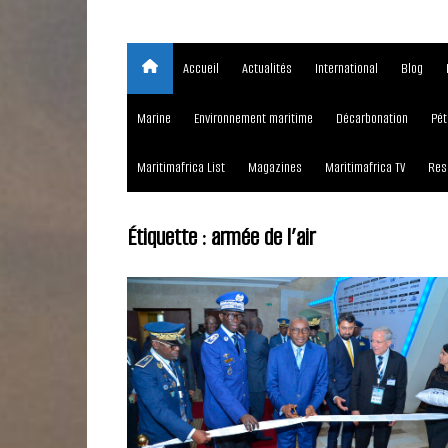
Accueil
Actualités
International
Blog
Marine
Environnement maritime
Décarbonation
Pét
Maritimafrica List
Magazines
Maritimafrica TV
Res
Étiquette :
armée de l’air