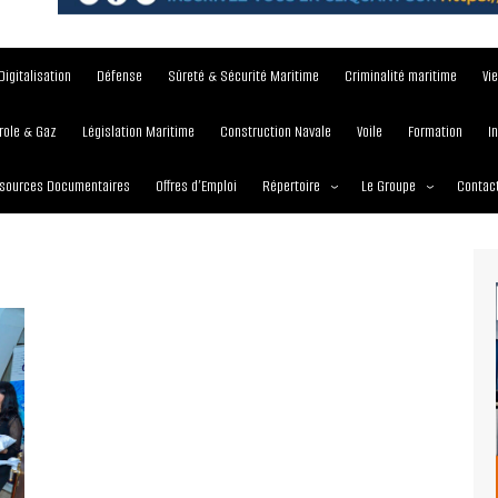
Digitalisation
Défense
Sûreté & Sécurité Maritime
Criminalité maritime
Vi
role & Gaz
Législation Maritime
Construction Navale
Voile
Formation
I
sources Documentaires
Offres d’Emploi
Répertoire
Le Groupe
Contac
Institutions et Organisations
À propos
Écoles maritimes
Nos Services
Journées
Nos Magazines
Ports
Communiqué de presse
Entreprises maritimes
Media Partner 2019 – 2
Maritimafrica Awards