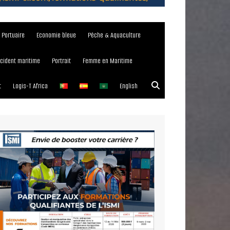
e Portuaire
Economie bleue
Pêche & Aquaculture
ncident maritime
Portrait
Femme en Maritime
t
Logis-T Africa
English
023