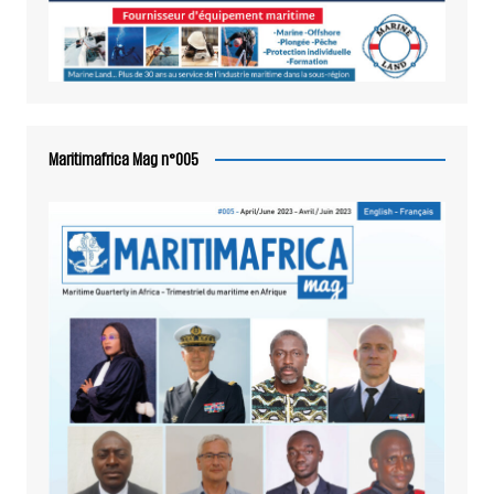
Maritimafrica Mag n°005