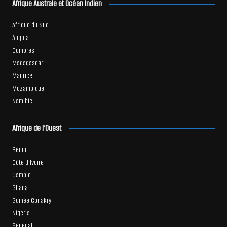
Afrique Australe et Océan Indien
Afrique du Sud
Angola
Comores
Madagascar
Maurice
Mozambique
Namibie
Afrique de l’Ouest
Bénin
Côte d’Ivoire
Gambie
Ghana
Guinée Conakry
Nigeria
Sénégal