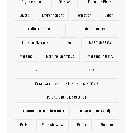
Digitalisation
Défense
Economie Bleue
Egypte
Environnement
Formation
Gabon
Golfe De Guinée
Guinée Conakry
Industrie Maritime
Jeu
MARITIMAFRICA
Maritime
Maritime En Afrique
Maritime Industry
Maroc
Navire
Organisation Maritime Internationale (OMI)
Port Autonome De Cotonou
Port Autonome De Pointe-Noire
Port Autonome D’Abidjan
Ports
Ports Africains
Pêche
Shipping