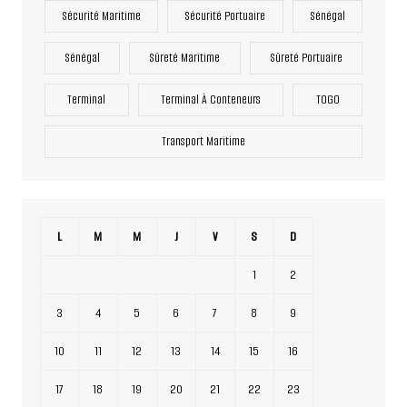
Sécurité Maritime
Sécurité Portuaire
Sénégal
Sénégal
Sûreté Maritime
Sûreté Portuaire
Terminal
Terminal À Conteneurs
TOGO
Transport Maritime
L
M
M
J
V
S
D
1
2
3
4
5
6
7
8
9
10
11
12
13
14
15
16
17
18
19
20
21
22
23