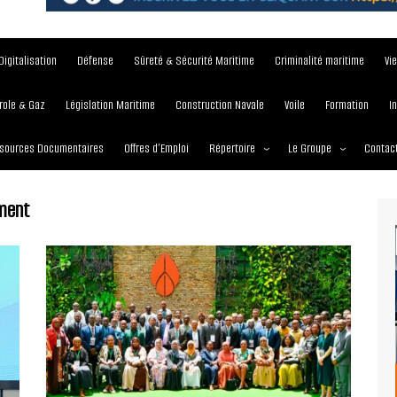
Digitalisation
Défense
Sûreté & Sécurité Maritime
Criminalité maritime
Vi
role & Gaz
Législation Maritime
Construction Navale
Voile
Formation
I
sources Documentaires
Offres d’Emploi
Répertoire
Le Groupe
Contac
Institutions et Organisations
À propos
ement
Écoles maritimes
Nos Services
Journées
Nos Magazines
Ports
Communiqué de presse
Entreprises maritimes
Media Partner 2019 – 2
Maritimafrica Awards