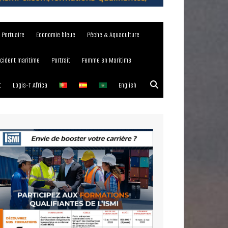
e Portuaire
Economie bleue
Pêche & Aquaculture
ncident maritime
Portrait
Femme en Maritime
t
Logis-T Africa
English
023