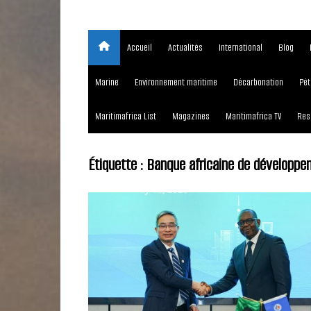
Accueil
Actualités
International
Blog
Marine
Environnement maritime
Décarbonation
Pét
Maritimafrica List
Magazines
Maritimafrica TV
Res
Étiquette :
Banque africaine de développ