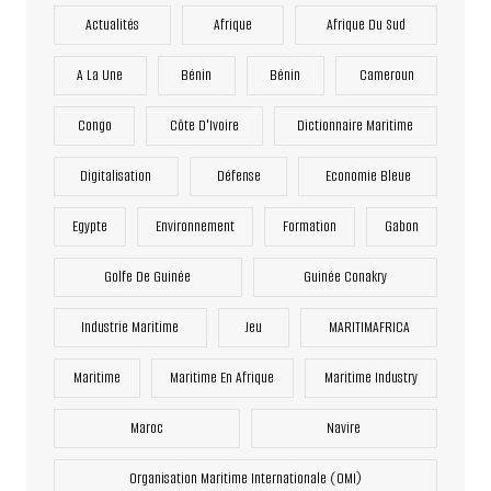
Actualités
Afrique
Afrique Du Sud
A La Une
Bénin
Bénin
Cameroun
Congo
Côte D'Ivoire
Dictionnaire Maritime
Digitalisation
Défense
Economie Bleue
Egypte
Environnement
Formation
Gabon
Golfe De Guinée
Guinée Conakry
Industrie Maritime
Jeu
MARITIMAFRICA
Maritime
Maritime En Afrique
Maritime Industry
Maroc
Navire
Organisation Maritime Internationale (OMI)