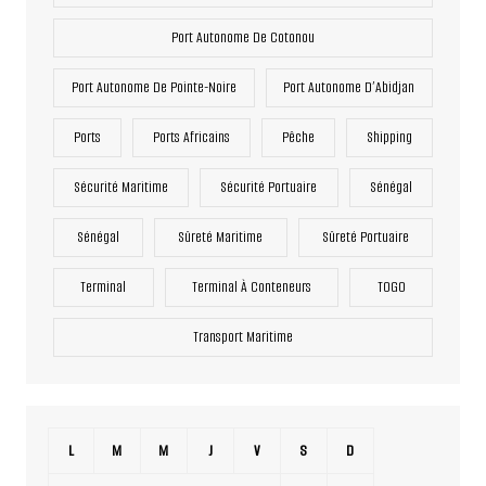
Port Autonome De Cotonou
Port Autonome De Pointe-Noire
Port Autonome D’Abidjan
Ports
Ports Africains
Pêche
Shipping
Sécurité Maritime
Sécurité Portuaire
Sénégal
Sénégal
Sûreté Maritime
Sûreté Portuaire
Terminal
Terminal À Conteneurs
TOGO
Transport Maritime
L
M
M
J
V
S
D