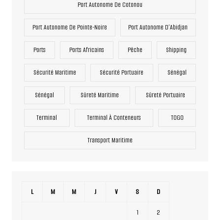
Port Autonome De Cotonou
Port Autonome De Pointe-Noire
Port Autonome D’Abidjan
Ports
Ports Africains
Pêche
Shipping
Sécurité Maritime
Sécurité Portuaire
Sénégal
Sénégal
Sûreté Maritime
Sûreté Portuaire
Terminal
Terminal À Conteneurs
TOGO
Transport Maritime
L
M
M
J
V
S
D
1
2