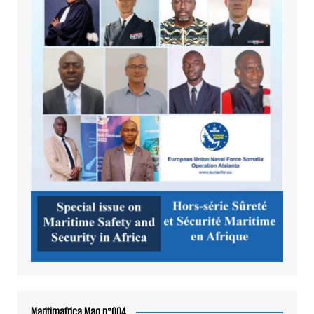
Maritimafrica Mag n°004