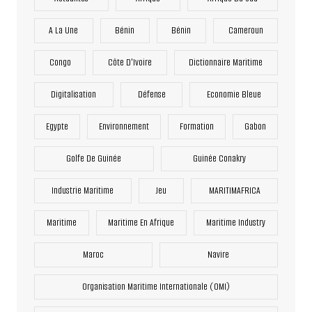
A La Une
Bénin
Bénin
Cameroun
Congo
Côte D'Ivoire
Dictionnaire Maritime
Digitalisation
Défense
Economie Bleue
Egypte
Environnement
Formation
Gabon
Golfe De Guinée
Guinée Conakry
Industrie Maritime
Jeu
MARITIMAFRICA
Maritime
Maritime En Afrique
Maritime Industry
Maroc
Navire
Organisation Maritime Internationale (OMI)