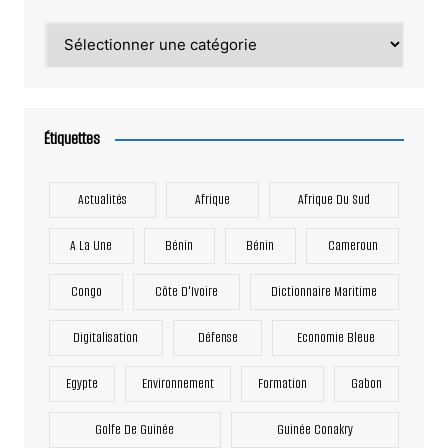
Catégories
Étiquettes
Actualités
Afrique
Afrique Du Sud
A La Une
Bénin
Bénin
Cameroun
Congo
Côte D'Ivoire
Dictionnaire Maritime
Digitalisation
Défense
Economie Bleue
Egypte
Environnement
Formation
Gabon
Golfe De Guinée
Guinée Conakry