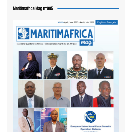
Maritimafrica Mag n°005