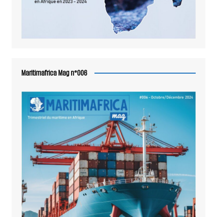
Maritimafrica Mag n°006