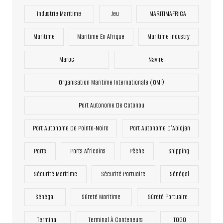
Industrie Maritime
Jeu
MARITIMAFRICA
Maritime
Maritime En Afrique
Maritime Industry
Maroc
Navire
Organisation Maritime Internationale (OMI)
Port Autonome De Cotonou
Port Autonome De Pointe-Noire
Port Autonome D’Abidjan
Ports
Ports Africains
Pêche
Shipping
Sécurité Maritime
Sécurité Portuaire
Sénégal
Sénégal
Sûreté Maritime
Sûreté Portuaire
Terminal
Terminal À Conteneurs
TOGO