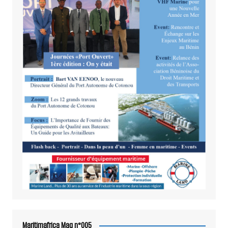
Maritimafrica Mag n°005