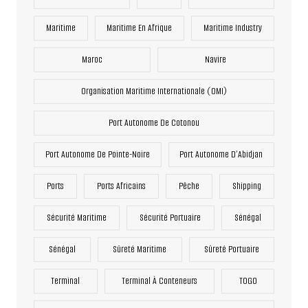
Maritime
Maritime En Afrique
Maritime Industry
Maroc
Navire
Organisation Maritime Internationale (OMI)
Port Autonome De Cotonou
Port Autonome De Pointe-Noire
Port Autonome D’Abidjan
Ports
Ports Africains
Pêche
Shipping
Sécurité Maritime
Sécurité Portuaire
Sénégal
Sénégal
Sûreté Maritime
Sûreté Portuaire
Terminal
Terminal À Conteneurs
TOGO