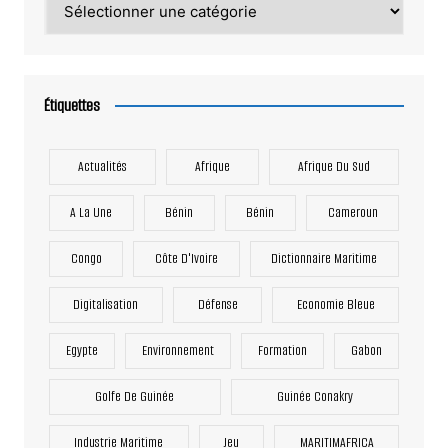
Étiquettes
Actualités
Afrique
Afrique Du Sud
A La Une
Bénin
Bénin
Cameroun
Congo
Côte D'Ivoire
Dictionnaire Maritime
Digitalisation
Défense
Economie Bleue
Egypte
Environnement
Formation
Gabon
Golfe De Guinée
Guinée Conakry
Industrie Maritime
Jeu
MARITIMAFRICA