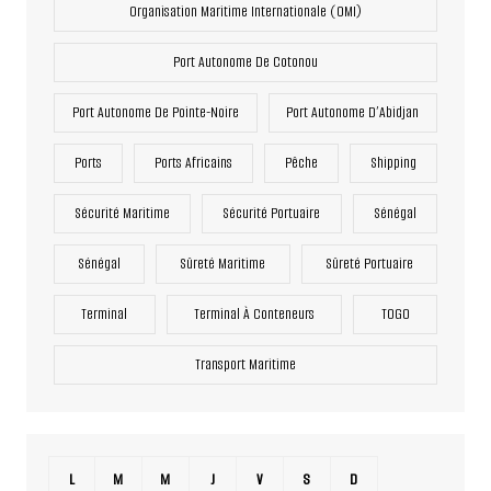
Organisation Maritime Internationale (OMI)
Port Autonome De Cotonou
Port Autonome De Pointe-Noire
Port Autonome D’Abidjan
Ports
Ports Africains
Pêche
Shipping
Sécurité Maritime
Sécurité Portuaire
Sénégal
Sénégal
Sûreté Maritime
Sûreté Portuaire
Terminal
Terminal À Conteneurs
TOGO
Transport Maritime
L
M
M
J
V
S
D