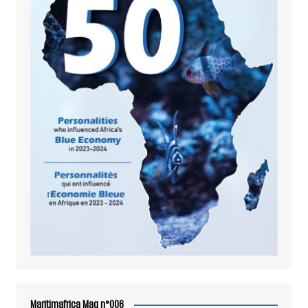
Maritimafrica Mag n°006