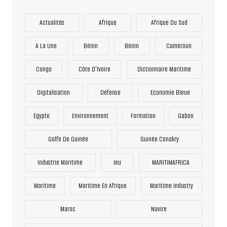
Actualités
Afrique
Afrique Du Sud
A La Une
Bénin
Bénin
Cameroun
Congo
Côte D'Ivoire
Dictionnaire Maritime
Digitalisation
Défense
Economie Bleue
Egypte
Environnement
Formation
Gabon
Golfe De Guinée
Guinée Conakry
Industrie Maritime
Jeu
MARITIMAFRICA
Maritime
Maritime En Afrique
Maritime Industry
Maroc
Navire