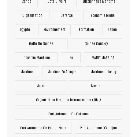
Congo
Côte D'Ivoire
Dictionnaire Maritime
Digitalisation
Défense
Economie Bleue
Egypte
Environnement
Formation
Gabon
Golfe De Guinée
Guinée Conakry
Industrie Maritime
Jeu
MARITIMAFRICA
Maritime
Maritime En Afrique
Maritime Industry
Maroc
Navire
Organisation Maritime Internationale (OMI)
Port Autonome De Cotonou
Port Autonome De Pointe-Noire
Port Autonome D’Abidjan