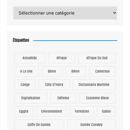
Catégories
Étiquettes
Actualités
Afrique
Afrique Du Sud
A La Une
Bénin
Bénin
Cameroun
Congo
Côte D'Ivoire
Dictionnaire Maritime
Digitalisation
Défense
Economie Bleue
Egypte
Environnement
Formation
Gabon
Golfe De Guinée
Guinée Conakry