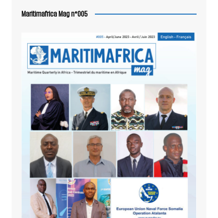
Maritimafrica Mag n°005