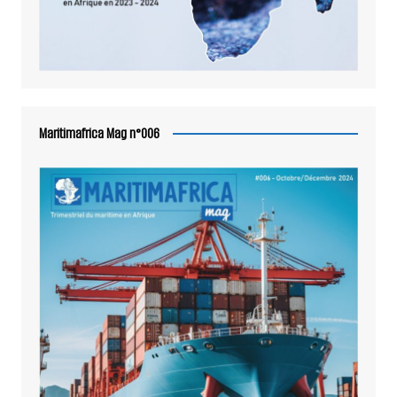
Maritimafrica Mag n°006