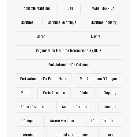
Industrie Maritime
Jeu
MARITIMAFRICA
Maritime
Maritime En Afrique
Maritime Industry
Maroc
Navire
Organisation Maritime Internationale (OMI)
Port Autonome De Cotonou
Port Autonome De Pointe-Noire
Port Autonome D’Abidjan
Ports
Ports Africains
Pêche
Shipping
Sécurité Maritime
Sécurité Portuaire
Sénégal
Sénégal
Sûreté Maritime
Sûreté Portuaire
Terminal
Terminal À Conteneurs
TOGO