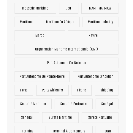
Industrie Maritime
Jeu
MARITIMAFRICA
Maritime
Maritime En Afrique
Maritime Industry
Maroc
Navire
Organisation Maritime Internationale (OMI)
Port Autonome De Cotonou
Port Autonome De Pointe-Noire
Port Autonome D’Abidjan
Ports
Ports Africains
Pêche
Shipping
Sécurité Maritime
Sécurité Portuaire
Sénégal
Sénégal
Sûreté Maritime
Sûreté Portuaire
Terminal
Terminal À Conteneurs
TOGO