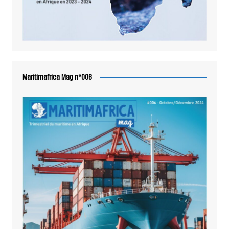
Maritimafrica Mag n°006