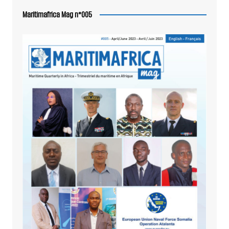
Maritimafrica Mag n°005