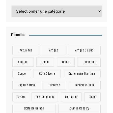
Catégories
Étiquettes
Actualités
Afrique
Afrique Du Sud
A La Une
Bénin
Bénin
Cameroun
Congo
Côte D'Ivoire
Dictionnaire Maritime
Digitalisation
Défense
Economie Bleue
Egypte
Environnement
Formation
Gabon
Golfe De Guinée
Guinée Conakry