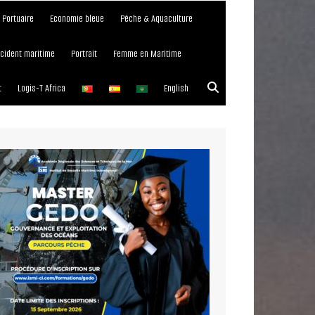
e Portuaire
Economie bleue
Pêche & Aquaculture
ncident maritime
Portrait
Femme en Maritime
t
Logis-T Africa
English
023