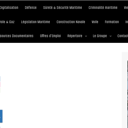
Digitalisation
Défense
Sûreté & Sécurité Maritime
Criminalité maritime
Vi
role & Gaz
Législation Maritime
Construction Navale
Voile
Formation
I
sources Documentaires
Offres d’Emploi
Répertoire
Le Groupe
Contac
Institutions et Organisations
À propos
Écoles maritimes
Nos Services
Journées
Nos Magazines
Ports
Communiqué de presse
Entreprises maritimes
Media Partner 2019 – 2
Maritimafrica Awards