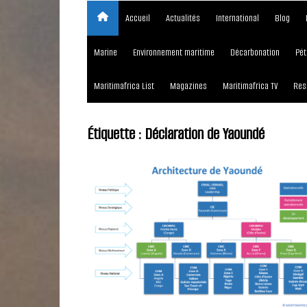
Accueil
Actualités
International
Blog
Marine
Environnement maritime
Décarbonation
Pét
Maritimafrica List
Magazines
Maritimafrica TV
Res
Étiquette :
Déclaration de Yaoundé