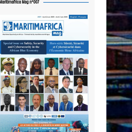
Maritimafrica Mag n°007