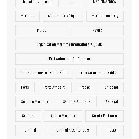
Industrie Maritime
Jeu
MARITIMAFRICA
Maritime
Maritime En Afrique
Maritime Industry
Maroc
Navire
Organisation Maritime Internationale (OMI)
Port Autonome De Cotonou
Port Autonome De Pointe-Noire
Port Autonome D’Abidjan
Ports
Ports Africains
Pêche
Shipping
Sécurité Maritime
Sécurité Portuaire
Sénégal
Sénégal
Sûreté Maritime
Sûreté Portuaire
Terminal
Terminal À Conteneurs
TOGO