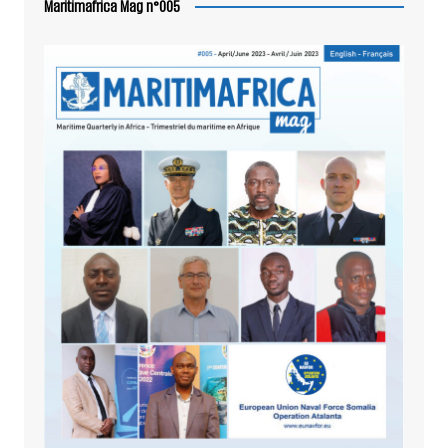
Maritimafrica Mag n°005