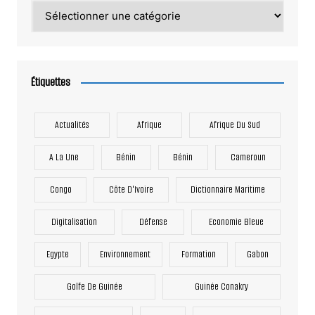
Catégories
Étiquettes
Actualités
Afrique
Afrique Du Sud
A La Une
Bénin
Bénin
Cameroun
Congo
Côte D'Ivoire
Dictionnaire Maritime
Digitalisation
Défense
Economie Bleue
Egypte
Environnement
Formation
Gabon
Golfe De Guinée
Guinée Conakry